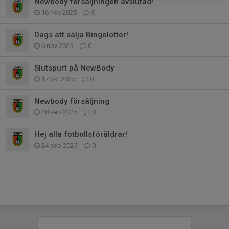
Newbody försäljningen avslutad!
16 nov 2025
0
Dags att sälja Bingolotter!
6 nov 2025
0
Slutspurt på NewBody
17 okt 2025
0
Newbody försäljning
28 sep 2025
0
Hej alla fotbollsföräldrar!
24 sep 2025
0