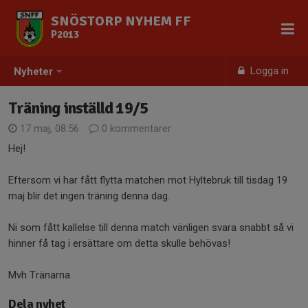
SNÖSTORP NYHEM FF
P2013
Logga in
Nyheter
Träning inställd 19/5
17 maj, 08:56
0 kommentarer
Hej!
Eftersom vi har fått flytta matchen mot Hyltebruk till tisdag 19
maj blir det ingen träning denna dag.
Ni som fått kallelse till denna match vänligen svara snabbt så vi
hinner få tag i ersättare om detta skulle behövas!
Mvh Tränarna
Dela nyhet