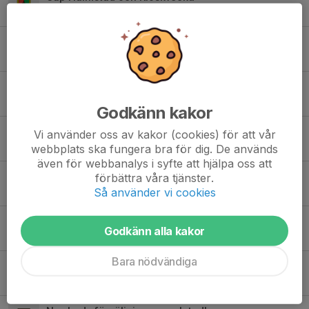
16 apr, 20:51
3
Träning inställd 16/4
15 apr, 08:30
0
Träningar
2 apr, 14:10
2
Godkänn kakor
Påminnelse idrottsrabatten!
Vi använder oss av kakor (cookies) för att vår
18 mar, 12:44
0
webbplats ska fungera bra för dig. De används
även för webbanalys i syfte att hjälpa oss att
Idrottsrabatten
förbättra våra tjänster.
Så använder vi cookies
28 feb, 08:42
0
Inställd träning 19/2
Godkänn alla kakor
19 feb, 14:01
0
Bara nödvändiga
Träningsstart
10 jan, 01:22
0