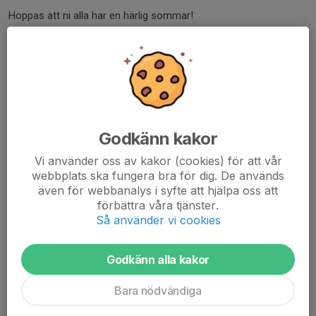
Hoppas att ni alla har en härlig sommar!
Vi sätter igång igen med fotbollen lördag den 8 augusti.
Upplägget under resterande del av utomhussäsongen kommer vi
att försöka dela upp barnen där födda 2021 är på en del...
Läs mer
Godkänn kakor
Inställd träning 30/5
Vi använder oss av kakor (cookies) för att vår
webbplats ska fungera bra för dig. De används
27 maj, 15:50
0 kommentarer
även för webbanalys i syfte att hjälpa oss att
Hej,
förbättra våra tjänster.
Så använder vi cookies
Lördagens träning (30/5) är inställd p.g.a. för få ledare som har
möjlighet att närvara.
Godkänn alla kakor
Sprid gärna informationen vidare!
Bara nödvändiga
Detta gäller Boll & Lek 2021/2022