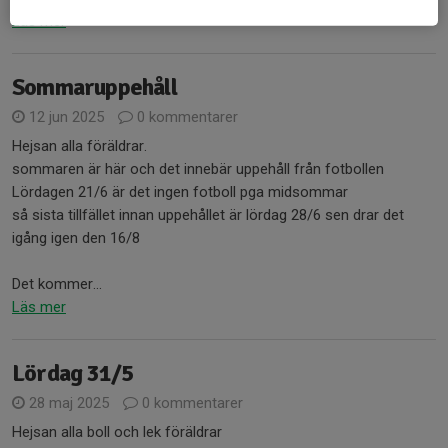
Läs mer
Sommaruppehåll
12 jun 2025
0 kommentarer
Hejsan alla föräldrar.
sommaren är här och det innebär uppehåll från fotbollen
Lördagen 21/6 är det ingen fotboll pga midsommar
så sista tillfället innan uppehållet är lördag 28/6 sen drar det
igång igen den 16/8
Det kommer...
Läs mer
Lördag 31/5
28 maj 2025
0 kommentarer
Hejsan alla boll och lek föräldrar