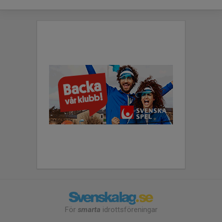
För
smarta
idrottsföreningar