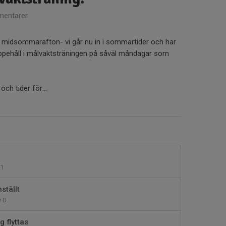
entarer
å midsommarafton- vi går nu in i sommartider och har
 uppehåll i målvaktsträningen på såväl måndagar som
ch tider för...
1
ställt
0
g flyttas