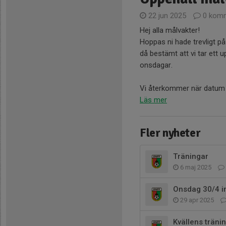
22 jun 2025
0 komm
Hej alla målvakter!
Hoppas ni hade trevligt p
då bestämt att vi tar ett
onsdagar.
Vi återkommer när datum o
Läs mer
Fler nyheter
Träningar
6 maj 2025
Onsdag 30/4 in
29 apr 2025
Kvällens tränin