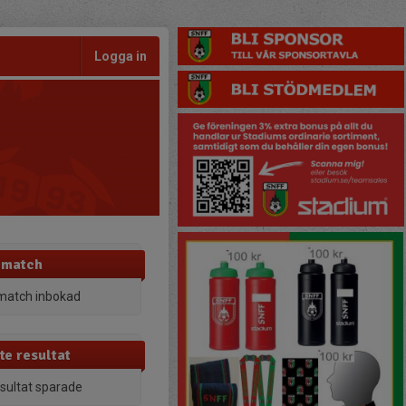
Logga in
 match
match inbokad
te resultat
esultat sparade