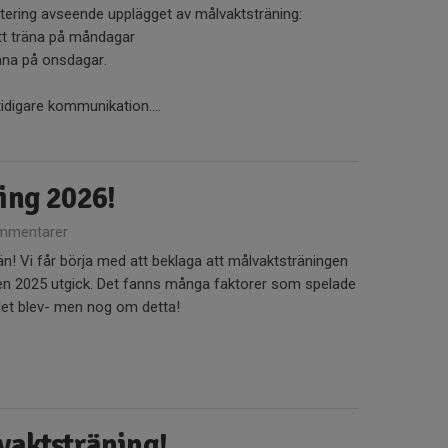
tering avseende upplägget av målvaktsträning:
tt träna på måndagar
äna på onsdagar.
idigare kommunikation....
ing 2026!
mmentarer
! Vi får börja med att beklaga att målvaktsträningen
ten 2025 utgick. Det fanns många faktorer som spelade
 det blev- men nog om detta!
vaktsträning!