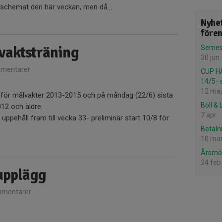
a schemat den här veckan, men då...
Nyhet
före
vaktsträning
Semest
30 jun
mentarer
CUP H
14/5–
12 maj
en för målvakter 2013-2015 och på måndag (22/6) sista
Boll &
012 och äldre.
7 apr
uppehåll fram till vecka 33- preliminär start 10/8 för
Betaln
10 ma
Årsmö
24 feb
 upplägg
mentarer