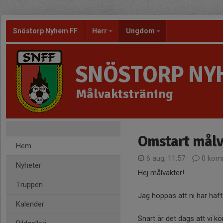
Snöstorp Nyhem FF
Herr
Ungdom
SNÖSTORP NY
Målvaktsträning
Omstart målv
Hem
6 aug, 11:57
0 kom
Nyheter
Hej målvakter!
Truppen
Jag hoppas att ni har haf
Kalender
Snart är det dags att vi 