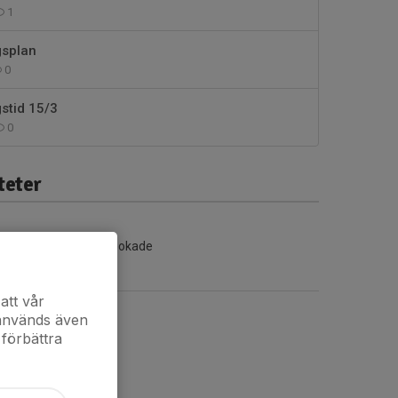
1
gsplan
0
stid 15/3
0
teter
Inga aktiviteter inbokade
att vår
 används även
 förbättra