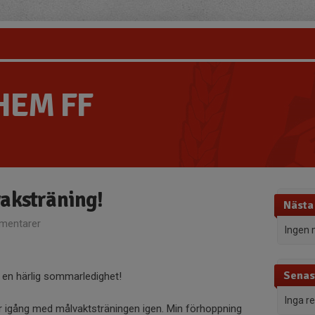
HEM FF
aksträning!
Nästa
mentarer
Ingen 
Senas
t en härlig sommarledighet!
Inga r
kör igång med målvaktsträningen igen. Min förhoppning