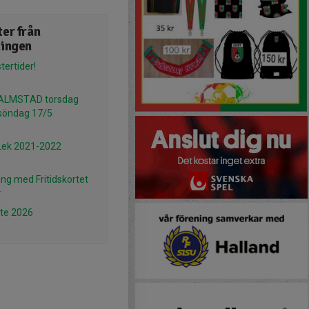
er från
ningen
ertider!
ALMSTAD torsdag
söndag 17/5
 Lek 2021-2022
ing med Fritidskortet
r
te 2026