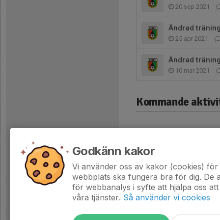
20 sep 2021
Ändrad tränin
25 apr 2021
Ändrad träning
10 mar 2021
Kommande aktivi
Godkänn kakor
Vi använder oss av kakor (cookies) för 
Hela kalendern
webbplats ska fungera bra för dig. De
för webbanalys i syfte att hjälpa oss att
våra tjänster.
Så använder vi cookies