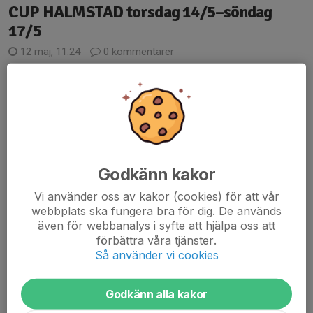
CUP HALMSTAD torsdag 14/5–söndag
17/5
12 maj, 11:24
0 kommentarer
Godkänn kakor
Vi använder oss av kakor (cookies) för att vår
webbplats ska fungera bra för dig. De används
även för webbanalys i syfte att hjälpa oss att
Under torsdag 14/5 till söndag 17/5 arrangeras en intensiv och
förbättra våra tjänster.
härlig fotbollscup med matcher, gemenskap och aktiviteter för
Så använder vi cookies
både spelare och besökare.
Vi ser fram emot fyra dagar fyllda av fotbolls glädje och
Godkänn alla kakor
många...