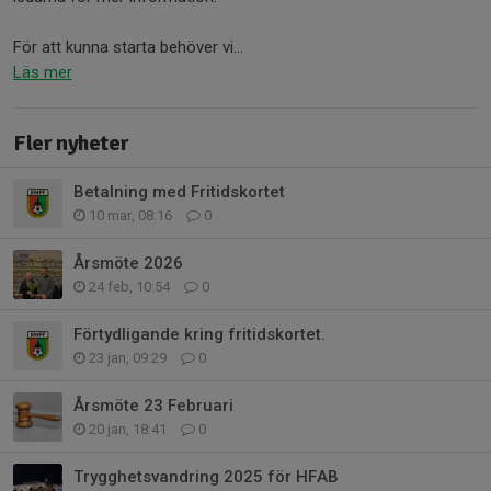
För att kunna starta behöver vi...
Läs mer
Fler nyheter
Betalning med Fritidskortet
10 mar, 08:16
0
Årsmöte 2026
24 feb, 10:54
0
Förtydligande kring fritidskortet.
23 jan, 09:29
0
Årsmöte 23 Februari
20 jan, 18:41
0
Trygghetsvandring 2025 för HFAB