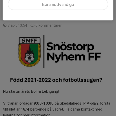
Läs mer
Bara nödvändiga
Boll & Lek 2021-2022
7 apr, 13:54
0 kommentarer
Nu startar årets Boll & Lek igång!
Vi tränar lördagar
9:00-10:00
på Skedalaheds IP A-plan, första
tillfället är
18/4
beroende på vädret. Ta gärna kontakt med
ledarna för mer information.