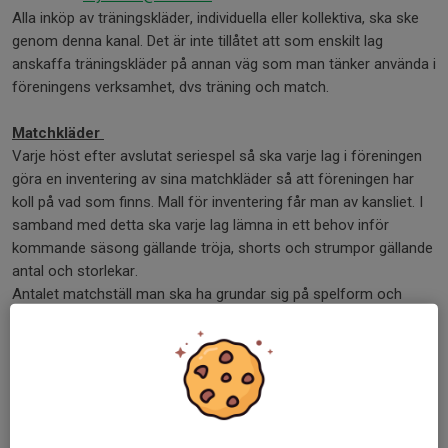
Alla inköp av träningskläder, individuella eller kollektiva, ska ske
genom denna kanal. Det är inte tillåtet att som enskilt lag
anskaffa träningskläder på annan väg som man tänker använda i
föreningens verksamhet, dvs träning och match.
Matchkläder
Varje höst efter avslutat seriespel så ska varje lag i föreningen
göra en inventering av sina matchkläder så att föreningen har
koll på vad som finns. Mall för inventering får man av kansliet. I
samband med detta ska varje lag lämna in ett behov inför
kommande säsong gällande tröja, shorts och strumpor gällande
antal och storlekar.
Antalet matchställ man ska ha grundar sig på spelform och
antal lag man har i spel, inte på hur många spelare man har i sin
spelartrupp. Nedan gäller:
Seriespel*
7v7 – 12 matchställ
9v9 – 14 matchställ
11v11 – 16 matchställ