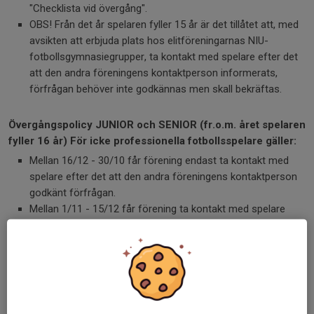
"Checklista vid övergång".
OBS! Från det år spelaren fyller 15 år är det tillåtet att, med
avsikten att erbjuda plats hos elitföreningarnas NIU-
fotbollsgymnasiegrupper, ta kontakt med spelare efter det
att den andra föreningens kontaktperson informerats,
förfrågan behöver inte godkännas men skall bekräftas.
Övergångspolicy JUNIOR och SENIOR (fr.o.m. året spelaren
fyller 16 år)
För icke professionella fotbollsspelare gäller:
Mellan 16/12 - 30/10 får förening endast ta kontakt med
spelare efter det att den andra föreningens kontaktperson
godkänt förfrågan.
Mellan 1/11 - 15/12 får förening ta kontakt med spelare
efter det att den andra föreningens kontaktperson
informerats, förfrågan behöver inte godkännas men skall
bekräftas.
Spelare som vill byta förening mellan 16/12- 30/10 tar
kontakt med sin förenings kontaktperson, som i sin tur tar
kontakt med den nya föreningens kontaktperson.