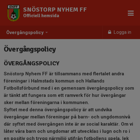
SNÖSTORP NYHEM FF
Officiell hemsida
Logga in
Övergångspolicy
Övergångspolicy
ÖVERGÅNGSPOLICY
Snöstorp Nyhem FF är tillsammans med flertalet andra
föreningar i Halmstads kommun och Hallands
Fotbollsförbund med i en gemensam övergångspolicy som
är tänkt att fungera som ett ramverk för hur övergångar
sker mellan föreningarna i kommunen.
Syftet med denna övergångspolicy är att undvika
övergångar mellan föreningar på barn- och ungdomsnivå
där syftet med övergången inte är av social karaktär. Om vi
låter våra barn och ungdomar att utvecklas i lugn och ro i
en positiv och trygg närmiljö utifrån fotbollens spela, lek