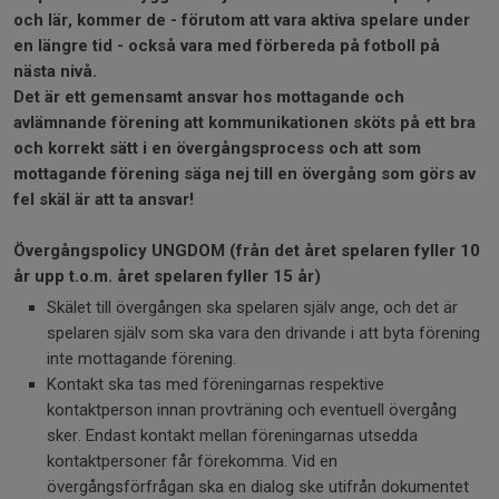
och lär, kommer de - förutom att vara aktiva spelare under
en längre tid - också vara med förbereda på fotboll på
nästa nivå.
Det är ett gemensamt ansvar hos mottagande och
avlämnande förening att kommunikationen sköts på ett bra
och korrekt sätt i en övergångsprocess och att som
mottagande förening säga nej till en övergång som görs av
fel skäl är att ta ansvar!
Övergångspolicy UNGDOM (från det året spelaren fyller 10
år upp t.o.m. året spelaren fyller 15 år)
Skälet till övergången ska spelaren själv ange, och det är
spelaren själv som ska vara den drivande i att byta förening
inte mottagande förening.
Kontakt ska tas med föreningarnas respektive
kontaktperson innan provträning och eventuell övergång
sker. Endast kontakt mellan föreningarnas utsedda
kontaktpersoner får förekomma. Vid en
övergångsförfrågan ska en dialog ske utifrån dokumentet