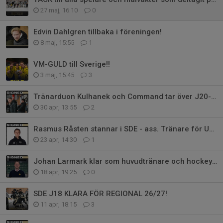
27 maj, 16:10
0
Edvin Dahlgren tillbaka i föreningen!
8 maj, 15:55
1
VM-GULD till Sverige!!
3 maj, 15:45
3
Tränarduon Kulhanek och Command tar över J20-laget
30 apr, 13:55
2
Rasmus Råsten stannar i SDE - ass. Tränare för U15 och instruktör på HG!
23 apr, 14:30
1
Johan Larmark klar som huvudtränare och hockeygymnasieansvarig!
18 apr, 19:25
0
SDE J18 KLARA FÖR REGIONAL 26/27!
11 apr, 18:15
3