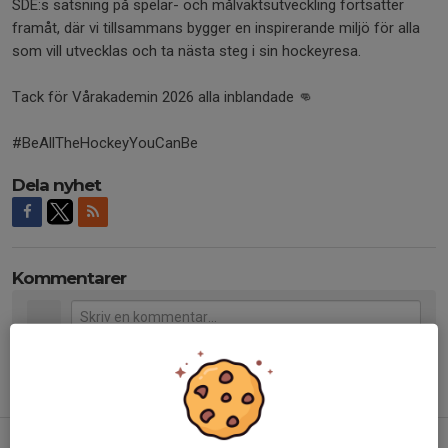
SDE:s satsning på spelar- och målvaktsutveckling fortsätter
framåt, där vi tillsammans bygger en inspirerande miljö för alla
som vill utvecklas och ta nästa steg i sin hockeyresa.
Tack för Vårakademin 2026 alla inblandade 👊
#BeAllTheHockeyYouCanBe
Dela nyhet
Kommentarer
Tidigare nyheter
Från första skridskoskäret i SDE till första rundan i NHL-draften!