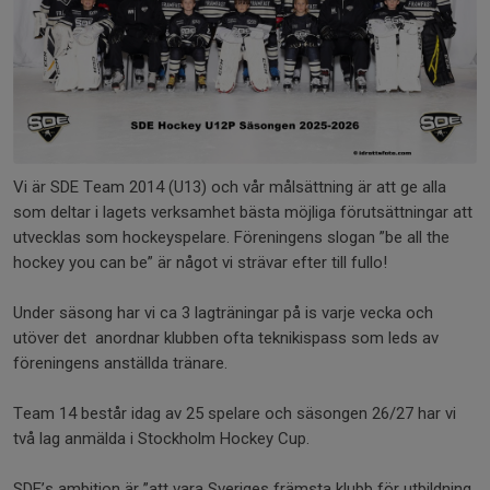
Vi är SDE Team 2014 (U13) och vår målsättning är att ge alla
som deltar i lagets verksamhet bästa möjliga förutsättningar att
utvecklas som hockeyspelare. Föreningens slogan ”be all the
hockey you can be” är något vi strävar efter till fullo!
Under säsong har vi ca 3 lagträningar på is varje vecka och
utöver det anordnar klubben ofta teknikispass som leds av
föreningens anställda tränare.
Team 14 består idag av 25 spelare och säsongen 26/27 har vi
två lag anmälda i Stockholm Hockey Cup.
SDE’s ambition är ”att vara Sveriges främsta klubb för utbildning