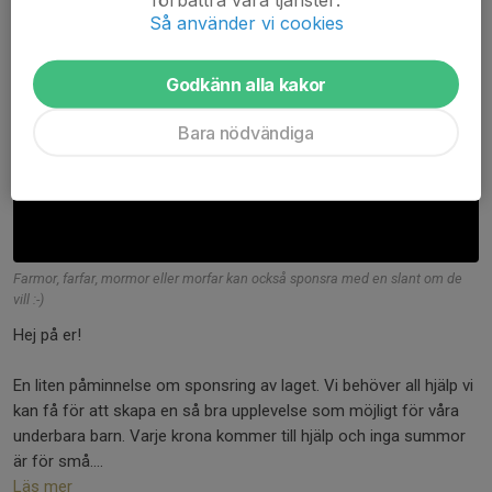
Så använder vi cookies
Godkänn alla kakor
Bara nödvändiga
Farmor, farfar, mormor eller morfar kan också sponsra med en slant om de
vill :-)
Hej på er!
En liten påminnelse om sponsring av laget. Vi behöver all hjälp vi
kan få för att skapa en så bra upplevelse som möjligt för våra
underbara barn. Varje krona kommer till hjälp och inga summor
är för små....
Läs mer