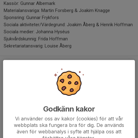
Kassör: Gunnar Albemark
Materialansvariga: Martin Forsberg & Joakim Knagge
Sponsring: Gunnar Frykfors
Sociala aktiviteter/Värdegrund: Joakim Åberg & Henrik Hoffman
Sociala medier: Johanna Hyséus
Sjukvårdskunnig: Frida Hoffman
Sekretariatansvarig: Louise Åberg
Påminnelse om sponsring av laget
24 jan 2023
0 kommentarer
Godkänn kakor
Vi använder oss av kakor (cookies) för att vår
webbplats ska fungera bra för dig. De används
även för webbanalys i syfte att hjälpa oss att
förbättra våra tjänster.