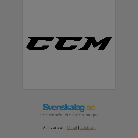
För
smarta
idrottsföreningar
Välj version:
Mobil
|
Desktop