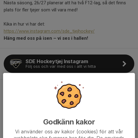
Nästa säsong, 26/27 planerar att ha två F12-lag, så det finns
plats för fler tjejer som vill vara med!
Kika in hur vi har det:
https://www.instagram.com/sde_tjejhockey/
Häng med oss på isen – vi ses i hallen!
SDE Hockeytjej Instagram
Följ oss och var med oss i allt vi hitta
Meet & Greet med SDEs damlag 1
mars
24 feb, 12:10
0 kommentarer
Godkänn kakor
Vi använder oss av kakor (cookies) för att vår
webbplats ska fungera bra för dig. De används