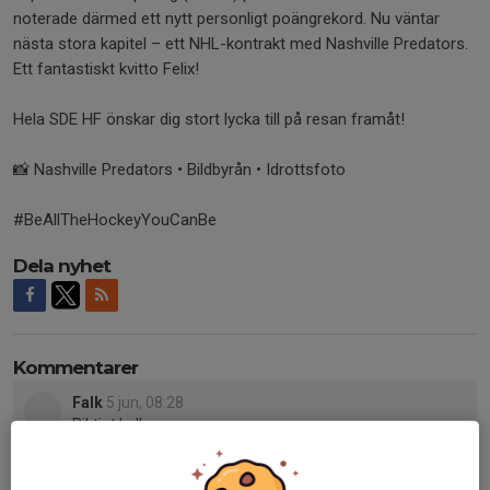
noterade därmed ett nytt personligt poängrekord. Nu väntar
nästa stora kapitel – ett NHL-kontrakt med Nashville Predators.
Ett fantastiskt kvitto Felix!
Hela SDE HF önskar dig stort lycka till på resan framåt!
📸 Nashville Predators • Bildbyrån • Idrottsfoto
#BeAllTheHockeyYouCanBe
Dela nyhet
Kommentarer
Falk
5 jun, 08:28
Riktigt kul!