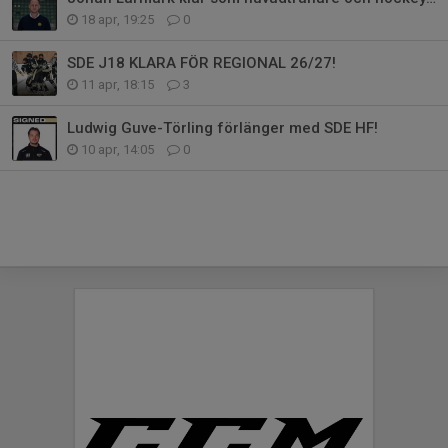
18 apr, 19:25
0
SDE J18 KLARA FÖR REGIONAL 26/27!
11 apr, 18:15
3
Ludwig Guve-Törling förlänger med SDE HF!
10 apr, 14:05
0