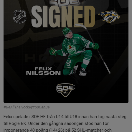
#BeAllTheHockeyYouCanBe
Felix spelade i SDE HF från U14 till U18 innan han tog nästa steg
till Rögle BK. Under den gångna säsongen stod han för
imponerande 40 poäng (14+26) på 52 SHL-matcher och