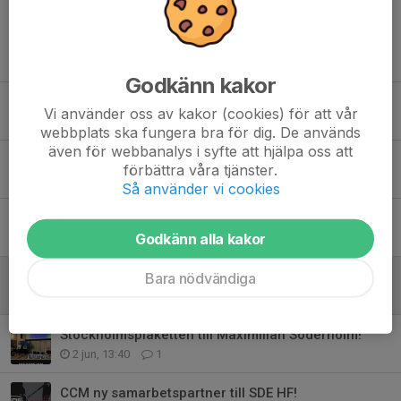
Tidigare nyheter
Godkänn kakor
Från första skridskoskäret i SDE till första rundan i NHL-draften!
Vi använder oss av kakor (cookies) för att vår
14 jul, 10:00
1
webbplats ska fungera bra för dig. De används
även för webbanalys i syfte att hjälpa oss att
Från SDE till NHL Draften 2026!!
förbättra våra tjänster.
29 jun, 14:10
2
Så använder vi cookies
Elitsatsningen i SDE: ”Vi bygger en plattform för nästa nivå”
Godkänn alla kakor
12 jun, 16:20
0
Felix Nilsson har skrivit NHL-kontrakt med Nashville Predators!
Bara nödvändiga
4 jun, 11:45
1
Stockholmsplaketten till Maximilian Söderholm!
2 jun, 13:40
1
CCM ny samarbetspartner till SDE HF!