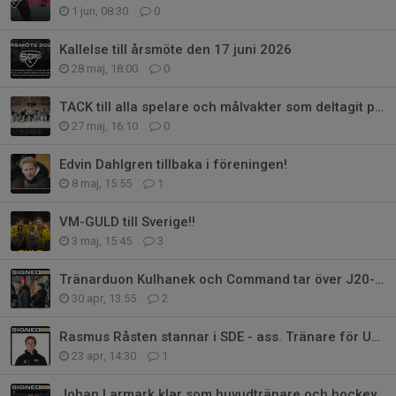
1 jun, 08:30
0
Kallelse till årsmöte den 17 juni 2026
28 maj, 18:00
0
TACK till alla spelare och målvakter som deltagit på Vårakademin!!
27 maj, 16:10
0
Edvin Dahlgren tillbaka i föreningen!
8 maj, 15:55
1
VM-GULD till Sverige!!
3 maj, 15:45
3
Tränarduon Kulhanek och Command tar över J20-laget
30 apr, 13:55
2
Rasmus Råsten stannar i SDE - ass. Tränare för U15 och instruktör på HG!
23 apr, 14:30
1
Johan Larmark klar som huvudtränare och hockeygymnasieansvarig!