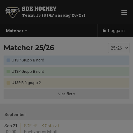
SDE HOCKEY
Team 13 (U14P säsong 26/27)
Logga in
Matcher
Matcher 25/26
U13P Grupp B nord
U13P Grupp B nord
U13P Blå grupp 2
Visa
fler
September
Sön 21
SDE HF - IK Göta vit
09:00
Enebybergs Ishall