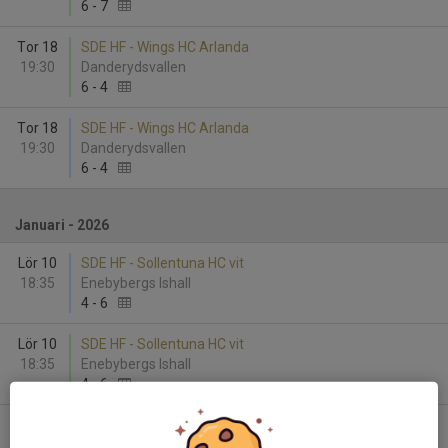
6
-
7
Tor 18
SDE HF - Wings HC Arlanda
19:30
Danderydsvallen
6
-
4
Tor 18
SDE HF - Wings HC Arlanda
19:30
Danderydsvallen
6
-
4
Januari - 2026
Lör 10
SDE HF - Sollentuna HC vit
18:35
Enebybergs Ishall
4
-
6
Lör 10
SDE HF - Sollentuna HC vit
18:35
Enebybergs Ishall
4
-
6
Lör 17
SDE HF - Almtuna IS
15:30
Enebybergs Ishall