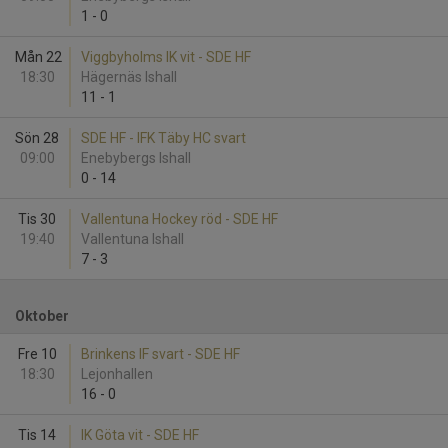
1
-
0
Mån 22
Viggbyholms IK vit - SDE HF
18:30
Hägernäs Ishall
11
-
1
Sön 28
SDE HF - IFK Täby HC svart
09:00
Enebybergs Ishall
0
-
14
Tis 30
Vallentuna Hockey röd - SDE HF
19:40
Vallentuna Ishall
7
-
3
Oktober
Fre 10
Brinkens IF svart - SDE HF
18:30
Lejonhallen
16
-
0
Tis 14
IK Göta vit - SDE HF