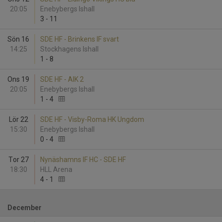
20:05
Enebybergs Ishall
3
-
11
Sön 16
SDE HF - Brinkens IF svart
14:25
Stockhagens Ishall
1
-
8
Ons 19
SDE HF - AIK 2
20:05
Enebybergs Ishall
1
-
4
Lör 22
SDE HF - Visby-Roma HK Ungdom
15:30
Enebybergs Ishall
0
-
4
Tor 27
Nynäshamns IF HC - SDE HF
18:30
HLL Arena
4
-
1
December