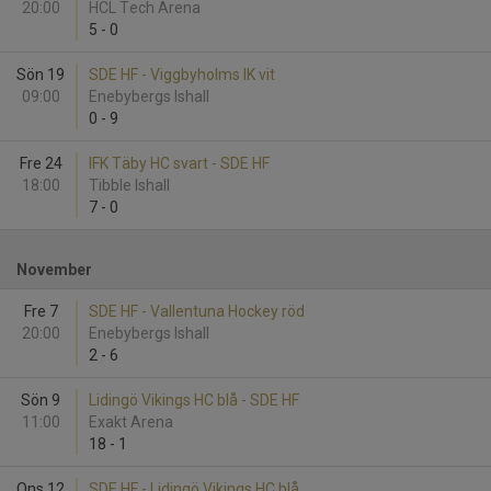
20:00
HCL Tech Arena
5
-
0
Sön 19
SDE HF - Viggbyholms IK vit
09:00
Enebybergs Ishall
0
-
9
Fre 24
IFK Täby HC svart - SDE HF
18:00
Tibble Ishall
7
-
0
November
Fre 7
SDE HF - Vallentuna Hockey röd
20:00
Enebybergs Ishall
2
-
6
Sön 9
Lidingö Vikings HC blå - SDE HF
11:00
Exakt Arena
18
-
1
Ons 12
SDE HF - Lidingö Vikings HC blå