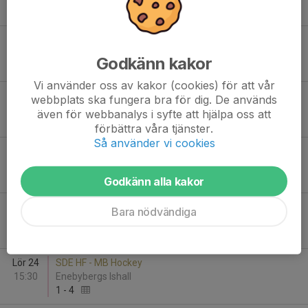
0
-
6
Lör 17
SDE HF - Almtuna IS
15:30
Enebybergs Ishall
Godkänn kakor
0
-
6
Vi använder oss av kakor (cookies) för att vår
Tor 22
Väsby IK HK/Knivsta IS - SDE HF
webbplats ska fungera bra för dig. De används
18:30
Vilundaparkens Ishall A
även för webbanalys i syfte att hjälpa oss att
4
-
2
förbättra våra tjänster.
Så använder vi cookies
Tor 22
Väsby IK HK/Knivsta IS - SDE HF
18:30
Vilundaparkens Ishall A
4
-
2
Godkänn alla kakor
Fre 23
Mälarö Hockeyförening 2 - SDE HF
Bara nödvändiga
18:30
Enebybergs Ishall
4
-
4
Lör 24
SDE HF - MB Hockey
15:30
Enebybergs Ishall
1
-
4