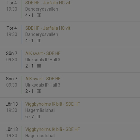
Tor 4
SDE HF - Järfälla HC vit
19:30
Danderydsvallen
4
-
1
Tor 4
SDE HF - Järfälla HC vit
19:30
Danderydsvallen
4
-
1
Sön 7
AIK svart - SDE HF
09:30
Ulriksdals IP Hall 3
2
-
1
Sön 7
AIK svart - SDE HF
09:30
Ulriksdals IP Hall 3
2
-
1
Lör 13
Viggbyholms IK blå - SDE HF
19:30
Hägernäs Ishall
6
-
7
Lör 13
Viggbyholms IK blå - SDE HF
19:30
Hägernäs Ishall