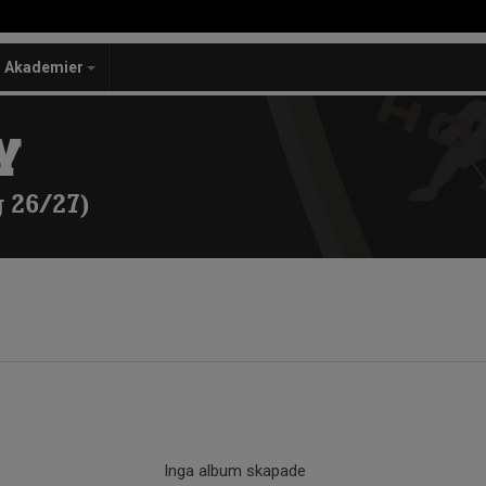
Akademier
Y
 26/27)
Inga album skapade