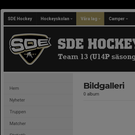
SDE Hockey
Hockeyskolan
Våra lag
Camper
SDE HOCKE
Team 13 (U14P säsong
Bildgalleri
Hem
0 album
Nyheter
Truppen
Matcher