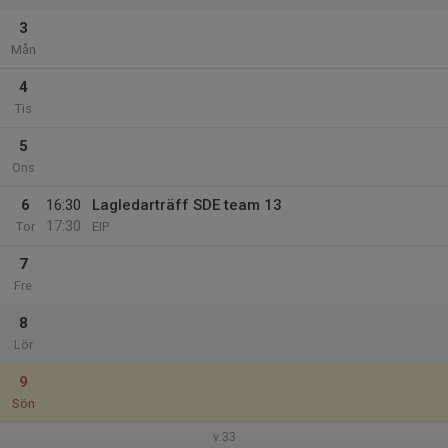
3
Mån
4
Tis
5
Ons
6
16:30
Lagledarträff SDE team 13
17:30
Tor
EIP
7
Fre
8
Lör
9
Sön
v.33