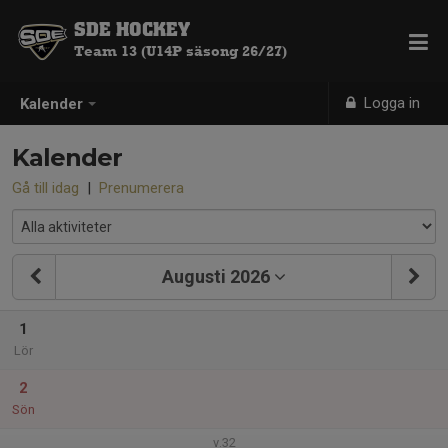
SDE HOCKEY
Team 13 (U14P säsong 26/27)
Logga in
Kalender
Kalender
Gå till idag
|
Prenumerera
Augusti 2026
1
Lör
2
Sön
v.32