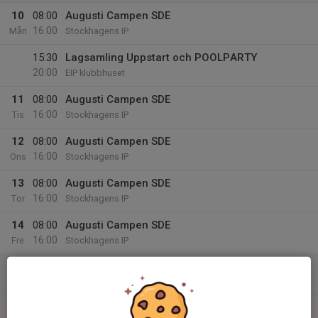
10
08:00
Augusti Campen SDE
16:00
Mån
Stockhagens IP
15:30
Lagsamling Uppstart och POOLPARTY
20:00
EIP klubbhuset
11
08:00
Augusti Campen SDE
16:00
Tis
Stockhagens IP
12
08:00
Augusti Campen SDE
16:00
Ons
Stockhagens IP
13
08:00
Augusti Campen SDE
16:00
Tor
Stockhagens IP
14
08:00
Augusti Campen SDE
16:00
Fre
Stockhagens IP
15
Lör
16