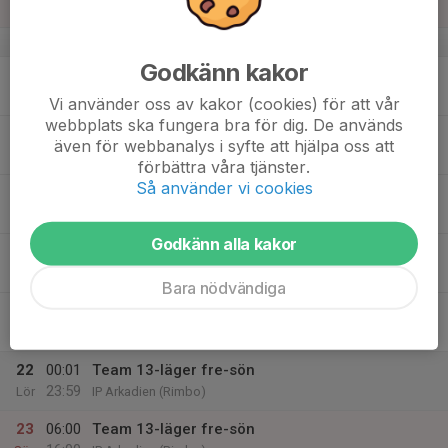
Sön
v.34
Godkänn kakor
17
Mån
Vi använder oss av kakor (cookies) för att vår
webbplats ska fungera bra för dig. De används
18
16:00
Utprovning Teamkläder
även för webbanalys i syfte att hjälpa oss att
20:00
Tis
Klubbhuset Enebybergs IP
förbättra våra tjänster.
Så använder vi cookies
19
Ons
Godkänn alla kakor
20
Tor
Bara nödvändiga
21
17:00
Team 13-läger fre-sön
23:59
Fre
IP Arkadien (Rimbo)
22
00:01
Team 13-läger fre-sön
23:59
Lör
IP Arkadien (Rimbo)
23
06:00
Team 13-läger fre-sön