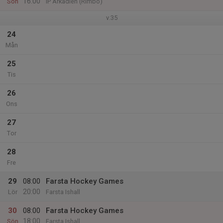
16:00
Sön
IP Arkadien (Rimbo)
v.35
24
Mån
25
Tis
26
Ons
27
Tor
28
Fre
29
08:00
Farsta Hockey Games
20:00
Lör
Farsta Ishall
30
08:00
Farsta Hockey Games
18:00
Sön
Farsta Ishall