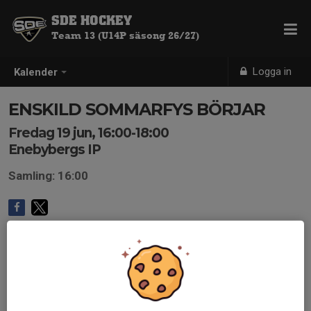
SDE HOCKEY
Team 13 (U14P säsong 26/27)
Logga in
Kalender
ENSKILD SOMMARFYS BÖRJAR
Fredag 19 jun, 16:00-18:00
Enebybergs IP
Samling: 16:00