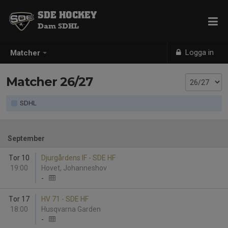
SDE HOCKEY
Dam SDHL
Logga in
Matcher
Matcher 26/27
SDHL
September
Tor 10
Djurgårdens IF - SDE HF
19:00
Hovet, Johanneshov
-
Tor 17
HV 71 - SDE HF
18:00
Husqvarna Garden
-