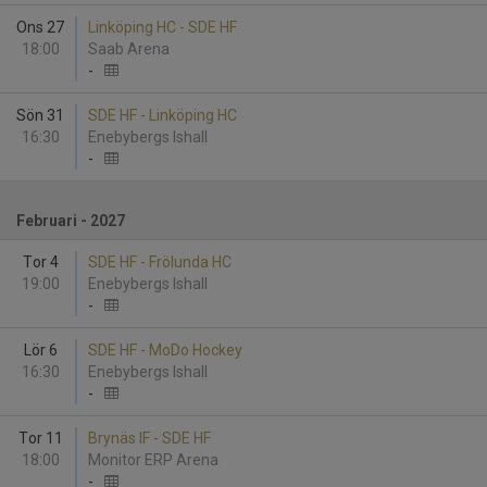
Ons 27
Linköping HC - SDE HF
18:00
Saab Arena
-
Sön 31
SDE HF - Linköping HC
16:30
Enebybergs Ishall
-
Februari - 2027
Tor 4
SDE HF - Frölunda HC
19:00
Enebybergs Ishall
-
Lör 6
SDE HF - MoDo Hockey
16:30
Enebybergs Ishall
-
Tor 11
Brynäs IF - SDE HF
18:00
Monitor ERP Arena
-