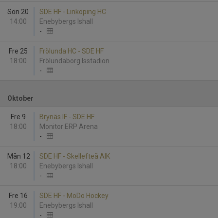
Sön 20
SDE HF - Linköping HC
14:00
Enebybergs Ishall
-
Fre 25
Frölunda HC - SDE HF
18:00
Frölundaborg Isstadion
-
Oktober
Fre 9
Brynäs IF - SDE HF
18:00
Monitor ERP Arena
-
Mån 12
SDE HF - Skellefteå AIK
18:00
Enebybergs Ishall
-
Fre 16
SDE HF - MoDo Hockey
19:00
Enebybergs Ishall
-