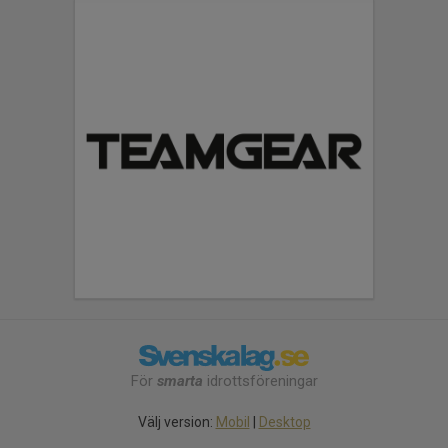
För
smarta
idrottsföreningar
Välj version:
Mobil
|
Desktop