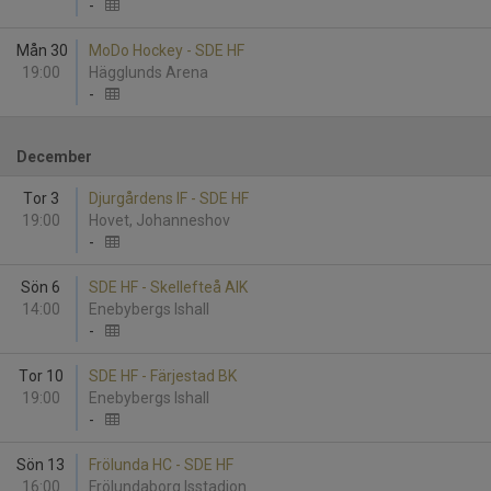
-
Mån 30
MoDo Hockey - SDE HF
19:00
Hägglunds Arena
-
December
Tor 3
Djurgårdens IF - SDE HF
19:00
Hovet, Johanneshov
-
Sön 6
SDE HF - Skellefteå AIK
14:00
Enebybergs Ishall
-
Tor 10
SDE HF - Färjestad BK
19:00
Enebybergs Ishall
-
Sön 13
Frölunda HC - SDE HF
16:00
Frölundaborg Isstadion