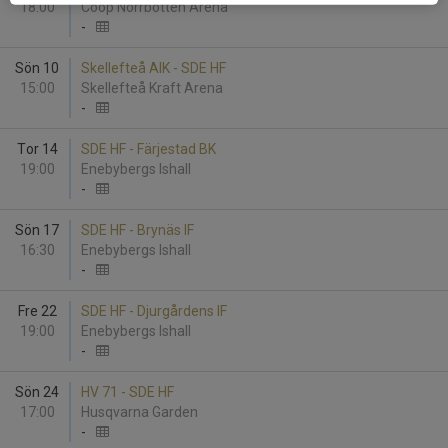
18:00
Coop Norrbotten Arena
-
Sön 10
Skellefteå AIK - SDE HF
15:00
Skellefteå Kraft Arena
-
Tor 14
SDE HF - Färjestad BK
19:00
Enebybergs Ishall
-
Sön 17
SDE HF - Brynäs IF
16:30
Enebybergs Ishall
-
Fre 22
SDE HF - Djurgårdens IF
19:00
Enebybergs Ishall
-
Sön 24
HV 71 - SDE HF
17:00
Husqvarna Garden
-