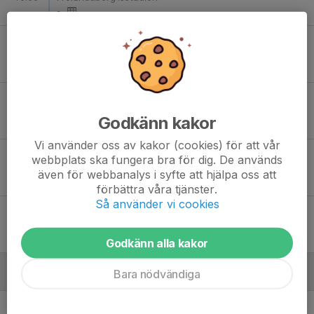
-
Tis 15
Färjestad BK - SDE HF
18:00
Löfbergs Arena
-
Fre 18
SDE HF - Luleå HF
19:00
Enebybergs Ishall
Godkänn kakor
-
Vi använder oss av kakor (cookies) för att vår
Mån 28
Färjestad BK - SDE HF
webbplats ska fungera bra för dig. De används
18:00
Löfbergs Arena
även för webbanalys i syfte att hjälpa oss att
-
förbättra våra tjänster.
Så använder vi cookies
Ons 30
SDE HF - Djurgårdens IF
19:00
Enebybergs Ishall
-
Godkänn alla kakor
Bara nödvändiga
Januari - 2027
Fre 8
Luleå HF - SDE HF