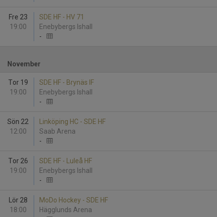
Fre 23
SDE HF - HV 71
19:00
Enebybergs Ishall
-
November
Tor 19
SDE HF - Brynäs IF
19:00
Enebybergs Ishall
-
Sön 22
Linköping HC - SDE HF
12:00
Saab Arena
-
Tor 26
SDE HF - Luleå HF
19:00
Enebybergs Ishall
-
Lör 28
MoDo Hockey - SDE HF
18:00
Hägglunds Arena