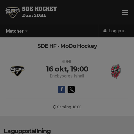
SDE HOCKEY
Dam SDHL
Logga in
Matcher
SDE HF - MoDo Hockey
SDHL
16 okt, 19:00
Enebybergs Ishall
Samling 18:00
Laguppställning