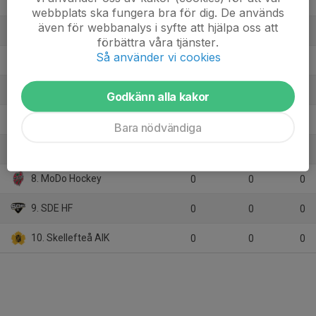
2. Djurgårdens IF
0
0
0
webbplats ska fungera bra för dig. De används
även för webbanalys i syfte att hjälpa oss att
3. Frölunda HC
0
0
0
förbättra våra tjänster.
Så använder vi cookies
4. Färjestad BK
0
0
0
5. HV 71
0
0
0
Godkänn alla kakor
6. Linköping HC
0
0
0
Bara nödvändiga
7. Luleå HF
0
0
0
8. MoDo Hockey
0
0
0
9. SDE HF
0
0
0
10. Skellefteå AIK
0
0
0