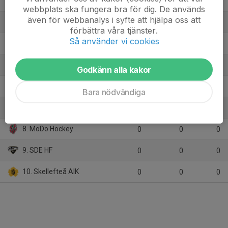
2. Djurgårdens IF
0
0
0
webbplats ska fungera bra för dig. De används
även för webbanalys i syfte att hjälpa oss att
3. Frölunda HC
0
0
0
förbättra våra tjänster.
Så använder vi cookies
4. Färjestad BK
0
0
0
5. HV 71
0
0
0
Godkänn alla kakor
6. Linköping HC
0
0
0
Bara nödvändiga
7. Luleå HF
0
0
0
8. MoDo Hockey
0
0
0
9. SDE HF
0
0
0
10. Skellefteå AIK
0
0
0