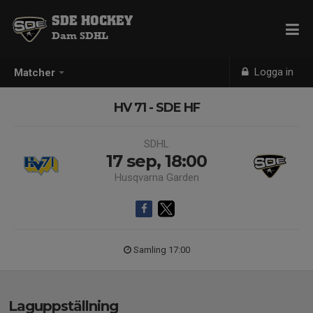
SDE HOCKEY
Dam SDHL
Logga in
Matcher
HV 71 - SDE HF
SDHL
17 sep, 18:00
Husqvarna Garden
Samling 17:00
Laguppställning