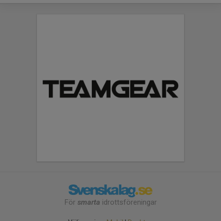
För
smarta
idrottsföreningar