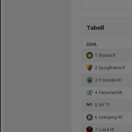
Tabell
SDHL
1. Brynäs IF
2. Djurgårdens IF
3. Frölunda HC
4. Färjestad BK
5. HV 71
6. Linköping HC
7. Luleå HF