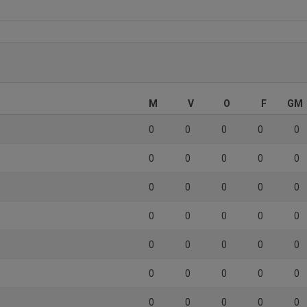
M
V
O
F
GM
0
0
0
0
0
0
0
0
0
0
0
0
0
0
0
0
0
0
0
0
0
0
0
0
0
0
0
0
0
0
0
0
0
0
0