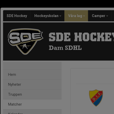
SDE Hockey
Hockeyskolan
Våra lag
Camper
SDE HOCKE
Dam SDHL
Hem
Nyheter
Truppen
Matcher