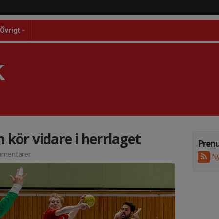
Övrigt
K
 kör vidare i herrlaget
Pren
mentarer
Ny