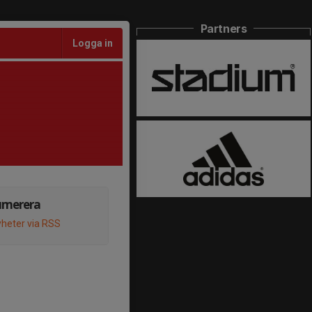
Partners
Logga in
umerera
heter via RSS