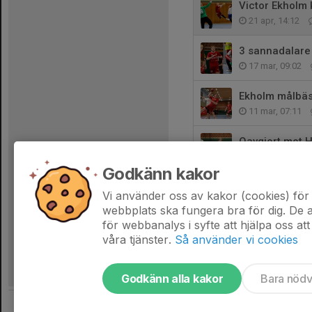
Victor Ekholm k
21 apr, 14:12
3 sannadalare 
17 mar, 09:02
Ekholm målbäs
11 mar, 07:11
Oavgjort mot H
26 feb, 22:59
Godkänn kakor
Sannadal slog
Vi använder oss av kakor (cookies) för 
17 feb, 13:42
webbplats ska fungera bra för dig. De
för webbanalys i syfte att hjälpa oss att
våra tjänster.
Så använder vi cookies
Godkänn alla kakor
Bara nöd
Tjäna pengar till laget