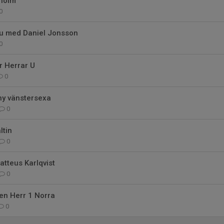
kholm
0
u med Daniel Jonsson
0
r Herrar U
0
ny vänstersexa
0
ltin
0
tteus Karlqvist
0
en Herr 1 Norra
0