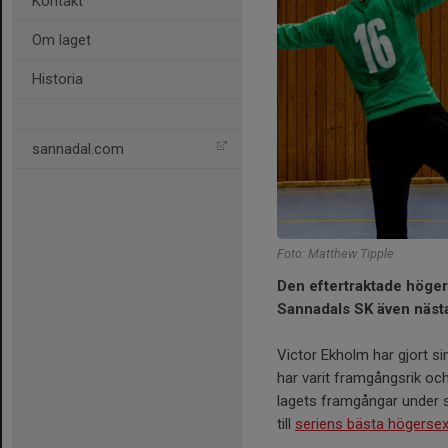
Kontakt
Om laget
Historia
sannadal.com
Foto: Matthew Tipple
Den eftertraktade höger
Sannadals SK även näst
Victor Ekholm har gjort si
har varit framgångsrik och
lagets framgångar under sä
till
seriens bästa högersex