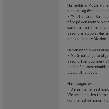
Nu meddelar Victor att ha
med sitt lag även nästa s
– ”Mitt första år i Sannada
både på och utanför planen!
kan vara bra för min utv
säsong är att utvecklas 
med i toppen av Division 1”
Herransvarig Niklas Palm
– Det är såklart jätterolig
säsong. Förhoppningsvis 
det här året och samtidigt
attityd till handboll.
Han tillägger även:
– Om ni inte har sett hon
Västertorpshallen för min g
kommer att se honom högr