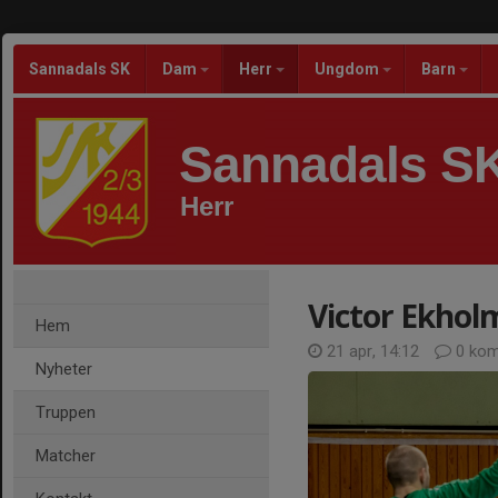
Sannadals SK
Dam
Herr
Ungdom
Barn
Sannadals S
Herr
Victor Ekholm
Hem
21 apr, 14:12
0 kom
Nyheter
Truppen
Matcher