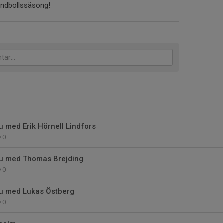
andbollssäsong!
 med Erik Hörnell Lindfors
0
u med Thomas Brejding
0
u med Lukas Östberg
0