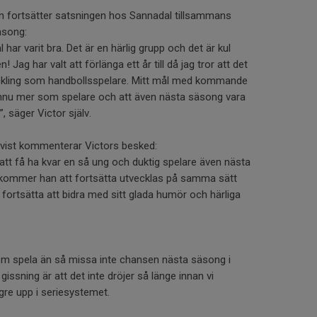
n fortsätter satsningen hos Sannadal tillsammans
äsong:
l har varit bra. Det är en härlig grupp och det är kul
 Jag har valt att förlänga ett år till då jag tror att det
eckling som handbollsspelare. Mitt mål med kommande
ännu mer som spelare och att även nästa säsong vara
, säger Victor själv.
qvist kommenterar Victors besked:
t att få ha kvar en så ung och duktig spelare även nästa
kommer han att fortsätta utvecklas på samma sätt
 fortsätta att bidra med sitt glada humör och härliga
om spela än så missa inte chansen nästa säsong i
issning är att det inte dröjer så länge innan vi
e upp i seriesystemet.