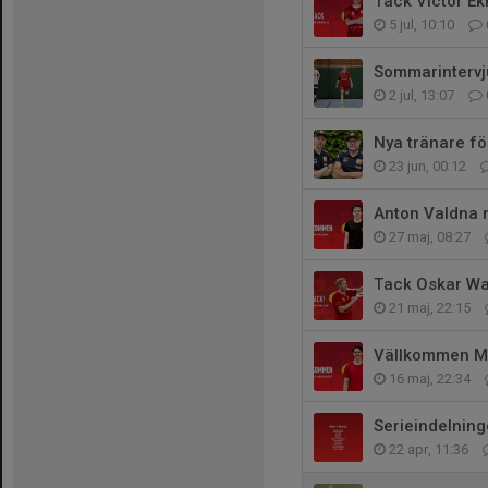
Tack Victor E
5 jul, 10:10
Sommarintervj
2 jul, 13:07
Nya tränare fö
23 jun, 00:12
Anton Valdna 
27 maj, 08:27
Tack Oskar Wa
21 maj, 22:15
Vällkommen Ma
16 maj, 22:34
Serieindelning
22 apr, 11:36