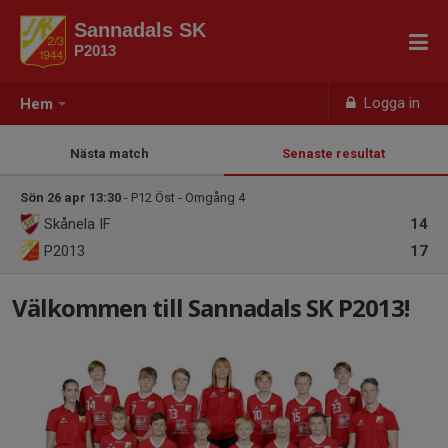
Sannadals SK
P2013
Logga in
Hem
Nästa match
Senaste resultat
Sön 26 apr 13:30
- P12 Öst - Omgång 4
Skånela IF
14
P2013
17
Välkommen till Sannadals SK P2013!