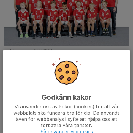
Lagfoto säsongen 2023/2024
Vill du prova träna och spela handboll med oss?
Pojkar födda 2013 är varmt välkomna att prova handboll med
oss i vårt lag i Sannadals SK. Kontakta gärna någon av oss
ledare så berättar vi mer.
Godkänn kakor
Kommande aktiviteter
Vi använder oss av kakor (cookies) för att vår
webbplats ska fungera bra för dig. De används
Tis 11/8
Uppstartsträning
även för webbanalys i syfte att hjälpa oss att
17:00-18:00
Västertorpshallen
förbättra våra tjänster.
Så använder vi cookies
Tor 13/8
Uppstartsträning