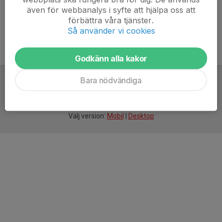
även för webbanalys i syfte att hjälpa oss att
förbättra våra tjänster.
Så använder vi cookies
Godkänn alla kakor
Bara nödvändiga
För
smarta
idrottsföreningar
Välj version:
Mobil
|
Desktop