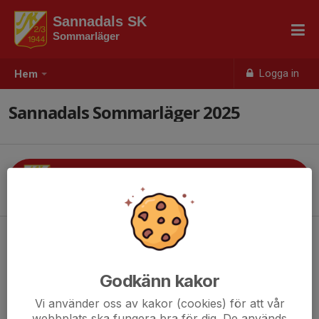
Sannadals SK
Sommarläger
Logga in
Hem
Sannadals Sommarläger 2025
Information om 2025
Godkänn kakor
Vi använder oss av kakor (cookies) för att vår
webbplats ska fungera bra för dig. De används