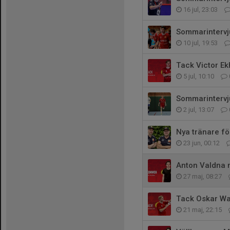
16 jul, 23:03
Sommarintervj
10 jul, 19:53
Tack Victor E
5 jul, 10:10
Sommarintervj
2 jul, 13:07
Nya tränare fö
23 jun, 00:12
Anton Valdna 
27 maj, 08:27
Tack Oskar Wa
21 maj, 22:15