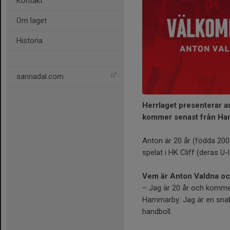
Kontakt
Om laget
Historia
sannadal.com
Herrlaget presenterar a
kommer senast från Ha
Anton är 20 år (födda 20
spelat i HK Cliff (deras U
Vem är Anton Valdna oc
– Jag är 20 år och kommer
Hammarby. Jag är en snabb
handboll.