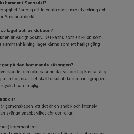
 du hamnar i Sannadal?
öjlighet för mig att ta nästa steg i min utveckling och
för Sannadal direkt.
ck av laget och av klubben?
lubben är väldigt positiv, Det känns som en klubb som
ra sammanhållning. laget känns som ett härligt gäng
ningar på den kommande säsongen?
vecklande och rolig säsong där vi som lag kan ta steg
å en hög nivå. Det skall bli kul att komma in i gruppen
 mycket som möjligt.
andboll?
är gemenskapen, att det är en snabb och intensiv
n svänga snabbt vilket gör det roligt.
varig) kommenterar:
 med mycket spelsinne och fart. Han gillar att springa