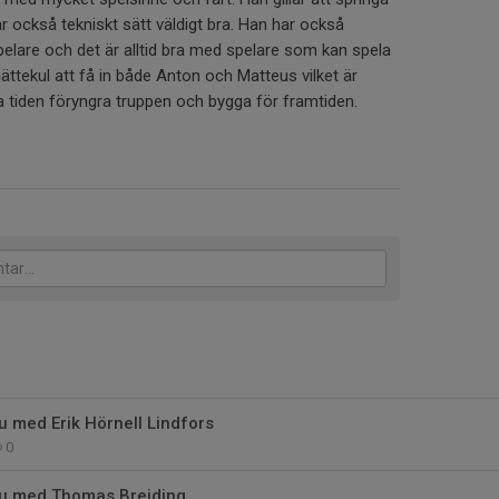
r också tekniskt sätt väldigt bra. Han har också
elare och det är alltid bra med spelare som kan spela
 jättekul att få in både Anton och Matteus vilket är
ela tiden föryngra truppen och bygga för framtiden.
 med Erik Hörnell Lindfors
0
u med Thomas Brejding