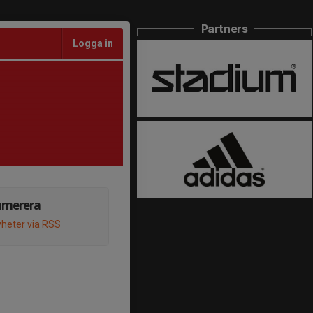
Partners
Logga in
umerera
heter via RSS