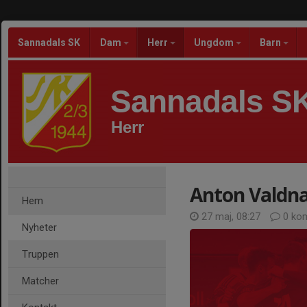
Sannadals SK
Dam
Herr
Ungdom
Barn
Sannadals S
Herr
Anton Valdna
Hem
27 maj, 08:27
0 ko
Nyheter
Truppen
Matcher