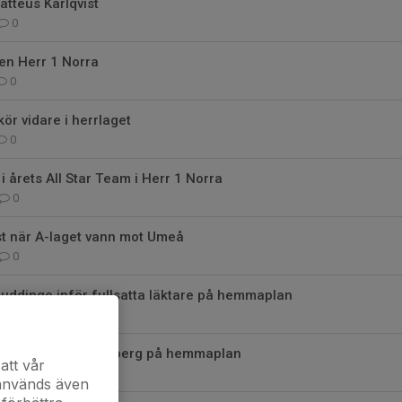
tteus Karlqvist
0
en Herr 1 Norra
0
ör vidare i herrlaget
0
i årets All Star Team i Herr 1 Norra
0
t när A-laget vann mot Umeå
0
uddinge inför fullsatta läktare på hemmaplan
0
 serietvåan Lindesberg på hemmaplan
att vår
0
 används även