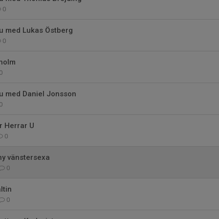
0
u med Lukas Östberg
0
kholm
0
u med Daniel Jonsson
0
r Herrar U
0
ny vänstersexa
0
ltin
0