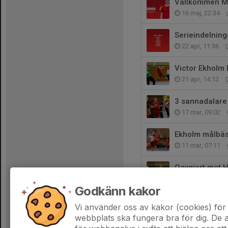
Vällkommen Ma
16 maj, 22:34
Serieindelning
22 apr, 11:36
Victor Ekholm k
21 apr, 14:12
3 sannadalare 
17 mar, 09:02
Ekholm målbäs
11 mar, 07:11
Oavgjort mot H
26 feb, 22:59
Godkänn kakor
Sannadal slog
Vi använder oss av kakor (cookies) för 
17 feb, 13:42
webbplats ska fungera bra för dig. De