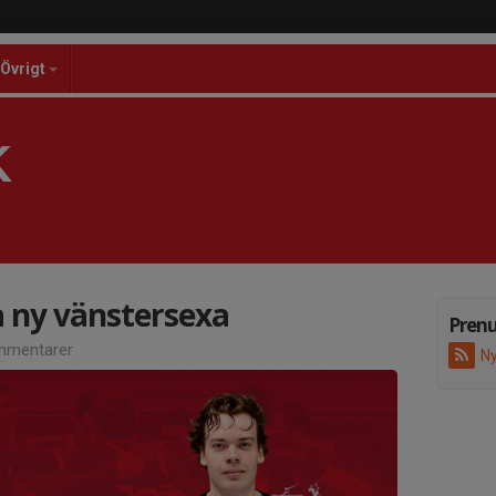
Övrigt
K
 ny vänstersexa
Pren
mmentarer
Ny