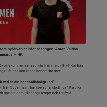
ndra nyförvärvet inför säsongen. Anton Valdna
mmarby IF HF.
06) och kommer senast från Hammarby IF HF där han
-lag). Låt oss lära känna honom lite mer:
h vad är din handbollsbakgrund?
 från Södermalm, har spelat handboll i ca 10 år, för
 spelare som gillar högt tempo och fartfylld