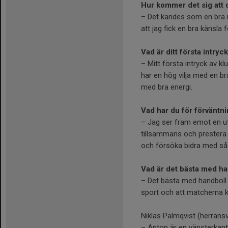
Hur kommer det sig att
– Det kändes som en bra m
att jag fick en bra känsla 
Vad är ditt första intry
– Mitt första intryck av k
har en hög vilja med en b
med bra energi.
Vad har du för förvänt
– Jag ser fram emot en ut
tillsammans och prestera p
och försöka bidra med så
Vad är det bästa med h
– Det bästa med handboll 
sport och att matcherna ka
Niklas Palmqvist (herrans
– Anton är en vänsterkant