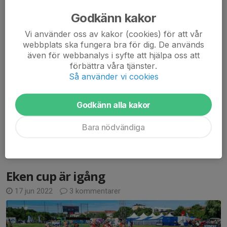
Godkänn kakor
Vi använder oss av kakor (cookies) för att vår
webbplats ska fungera bra för dig. De används
även för webbanalys i syfte att hjälpa oss att
förbättra våra tjänster.
Så använder vi cookies
Glädje efter sista matchen i Eken cup. Foto: Jakob Sillén
Säsongen 2021-2022 avslutades med ännu en fantastisk dag
Godkänn alla kakor
ute på Gubbängsfältet. Laget kämpade tillsammans i de två
avslutande matcherna av Eken Cup. I säsongens sista halvlek
Bara nödvändiga
fick killarna välförtjänt utdelning på allt...
Läs mer
Eken cup är igång
17 jun 2022
3 kommentarer