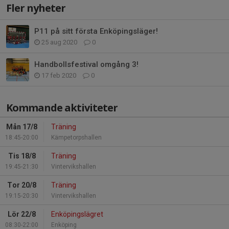
Fler nyheter
P11 på sitt första Enköpingsläger!
25 aug 2020
0
Handbollsfestival omgång 3!
17 feb 2020
0
Kommande aktiviteter
Mån 17/8
Träning
18:45-20:00
Kämpetorpshallen
Tis 18/8
Träning
19:45-21:30
Vintervikshallen
Tor 20/8
Träning
19:15-20:30
Vintervikshallen
Lör 22/8
Enköpingslägret
08:30-22:00
Enköping