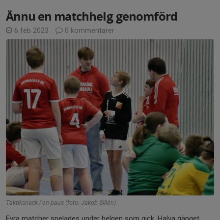
Ännu en matchhelg genomförd
6 feb 2023
0 kommentarer
Taktiksnack i en paus (foto: Jakob Sillén)
Fyra matcher spelades under helgen som gick. Halva gänget