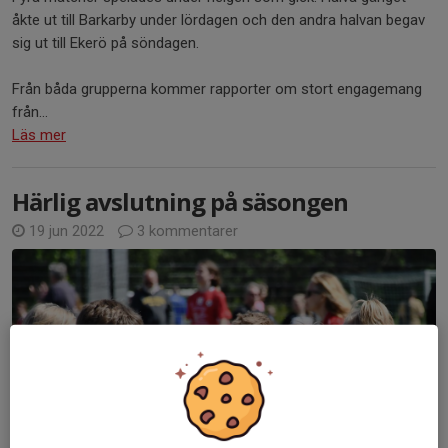
åkte ut till Barkarby under lördagen och den andra halvan begav
sig ut till Ekerö på söndagen.
Från båda grupperna kommer rapporter om stort engagemang
från...
Läs mer
Härlig avslutning på säsongen
19 jun 2022
3 kommentarer