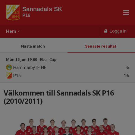
Sannadals SK
P16
Logga in
Hem
Nästa match
Senaste resultat
Mån 15 jun 19:00
- Eken Cup
Hammarby IF HF
6
P16
16
Välkommen till Sannadals SK P16
(2010/2011)