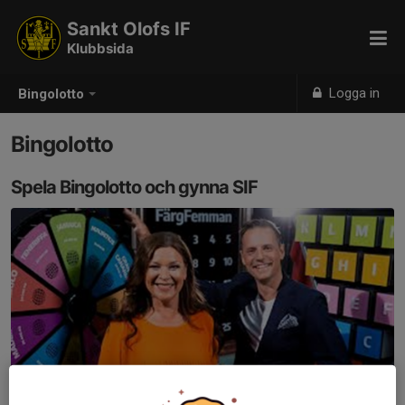
Sankt Olofs IF
Klubbsida
Logga in
Bingolotto
Bingolotto
Spela Bingolotto och gynna SIF
Bli miljonär med SIF!