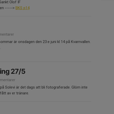
Sankt Olof IF
ken ----->
BKS p14
entarer
sommar är onsdagen den 23:e juni kl 14 på Kvarnvallen.
.
ing 27/5
mentarer
å Solevi är det dags att bli fotograferade. Glöm inte
fått av er tränare.