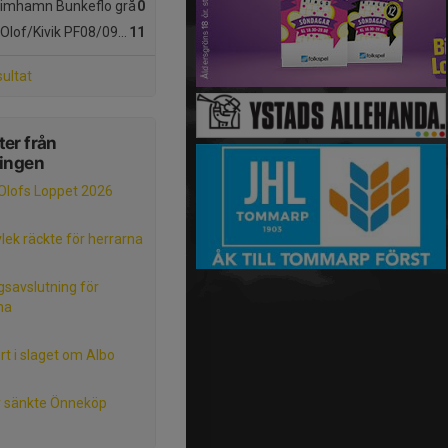
Limhamn Bunkeflo grå
0
Olof/Kivik PF08/09/10
11
sultat
er från
ningen
Olofs Loppet 2026
vlek räckte för herrarna
savslutning för
na
rt i slaget om Albo
 sänkte Önneköp