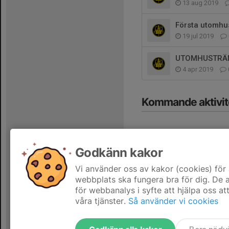
13 aug 2019
Första utomhu
19 jul 2019
UTOMHUSTRÄ
4 apr 2019
Kommande aktivit
Godkänn kakor
Vi använder oss av kakor (cookies) för 
Hela kalendern
webbplats ska fungera bra för dig. De
för webbanalys i syfte att hjälpa oss at
våra tjänster.
Så använder vi cookies