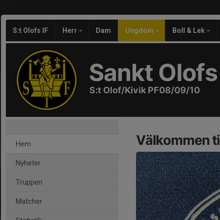
S:t Olofs IF
Herr
Dam
Ungdom
Boll & Lek
Sankt Olofs 
S:t Olof/Kivik PF08/09/10
Välkommen til
Hem
Nyheter
Truppen
Matcher