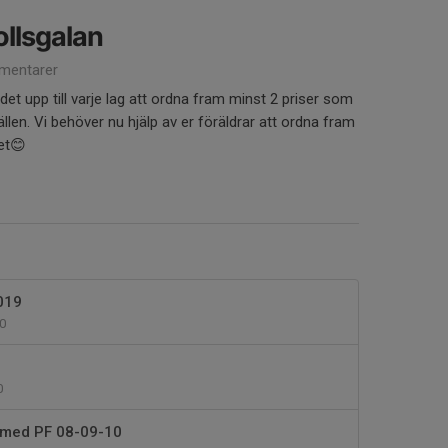
bollsgalan
mentarer
 det upp till varje lag att ordna fram minst 2 priser som
ällen. Vi behöver nu hjälp av er föräldrar att ordna fram
get😊
019
0
0
 med PF 08-09-10