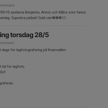
mentarer
 08/09/10 spelarna Benjamin, Anton och Måns som fanns
xardag. Superbra jobbat! Guld värt⚽️⚽️⚽️👍🏻
ing torsdag 28/5
mentarer
 dags för lagfotografering på Kvarnvallen
 tid för lagfoto.
Olof
graferas: