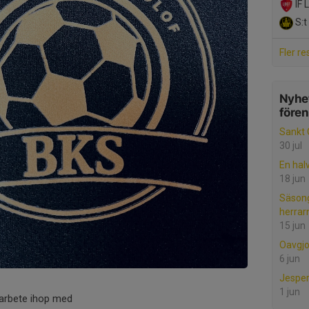
IF 
S:t 
Fler re
Nyhet
före
Sankt 
30 jul
En hal
18 jun
Säsong
herrar
15 jun
Oavgjo
6 jun
Jesper
1 jun
marbete ihop med