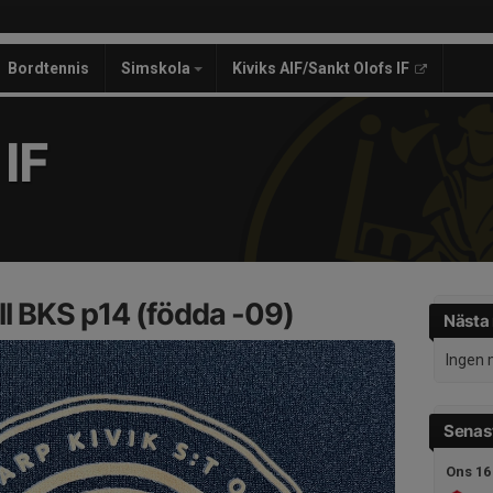
Bordtennis
Simskola
Kiviks AIF/Sankt Olofs IF
IF
l BKS p14 (födda -09)
Nästa
Ingen 
Senast
Ons 16 