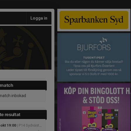
Logga in
 match
match inbokad
e resultat
okt 19:00
| P14 Sydvästra B3, höst