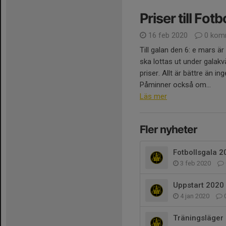
Priser till Fot
16 feb 2020
0 kom
Till galan den 6: e mars är
ska lottas ut under galakv
priser. Allt är bättre än in
Påminner också om...
Läs mer
Fler nyheter
Fotbollsgala 2
3 feb 2020
Uppstart 2020
4 jan 2020
Träningsläger