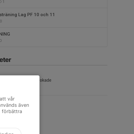
1
sträning Lag PF 10 och 11
0
NING
0
eter
Inga aktiviteter inbokade
att vår
 används även
t förbättra