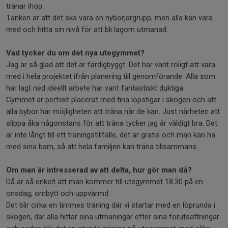
tränar ihop.
Tanken är att det ska vara en nybörjargrupp, men alla kan vara
med och hitta sin nivå för att bli lagom utmanad.
Vad tycker du om det nya utegymmet?
Jag är så glad att det är färdigbyggt. Det har varit roligt att vara
med i hela projektet ifrån planering till genomförande. Alla som
har lagt ned ideellt arbete har varit fantastiskt duktiga.
Gymmet är perfekt placerat med fina löpstigar i skogen och att
alla bybor har möjligheten att träna när de kan. Just närheten att
slippa åka någonstans för att träna tycker jag är väldigt bra. Det
är inte långt till ett träningstillfälle, det är gratis och man kan ha
med sina barn, så att hela familjen kan träna tillsammans.
Om man är intresserad av att delta, hur gör man då?
Då är så enkelt att man kommer till utegymmet 18.30 på en
onsdag, ombytt och uppvärmd.
Det blir cirka en timmes träning där vi startar med en löprunda i
skogen, där alla hittar sina utmaningar efter sina förutsättningar