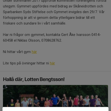
Under sommaren 2017 uppförde kommittén föreningens första
utegym. Gymmet uppfördes med bidrag av Skåneidrotten och
Sparbanken Syds Stiftelse och Gymmet invigdes den 29/7. Vår
förhoppning är att vi genom detta ytterligare bidrar till ett
friskare och sundare liv i vårt samhälle.
Har ni frågor om gymmet, kontakta Gert Åke Ivarsson 0414-
60458 el Niklas Olsson, 0708628762.
Ni hittar vårt gym
här
Lite tips på övningar hittar ni
här
Hallå där, Lotten Bengtsson!