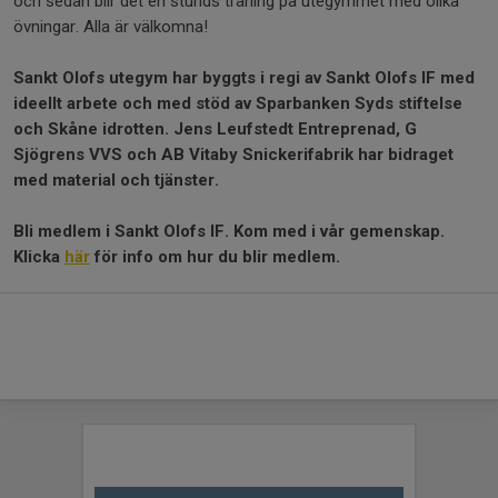
och sedan blir det en stunds träning på utegymmet med olika
övningar. Alla är välkomna!
Sankt Olofs utegym har byggts i regi av Sankt Olofs IF med
ideellt arbete och med stöd av Sparbanken Syds stiftelse
och Skåne idrotten. Jens Leufstedt Entreprenad, G
Sjögrens VVS och AB Vitaby Snickerifabrik har bidraget
med material och tjänster.
Bli medlem i Sankt Olofs IF. Kom med i vår gemenskap.
Klicka
här
för info om hur du blir medlem.