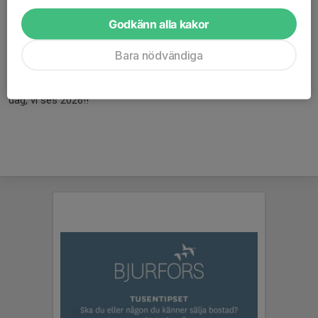
Godkänn alla kakor
Röken by Sonesson försvarade sig titel från 2024 när man
besegrade UFO FC i finalen 2025
Bara nödvändiga
Stort tack till alla er som gjorde cupen och festen till en härlig
dag, vi ses 2026!!