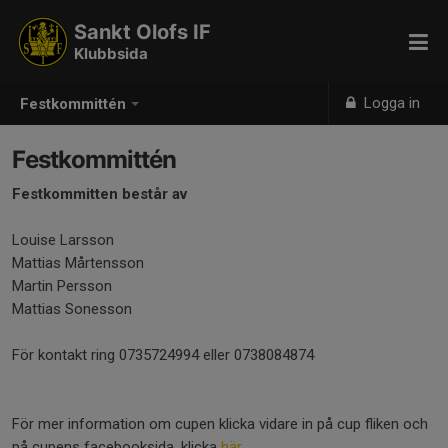
Sankt Olofs IF
Klubbsida
Logga in
Festkommittén
Festkommittén
Festkommitten består av
Louise Larsson
Mattias Mårtensson
Martin Persson
Mattias Sonesson
För kontakt ring 0735724994 eller 0738084874
För mer information om cupen klicka vidare in på cup fliken och
på cupens facebooksida, klicka
här