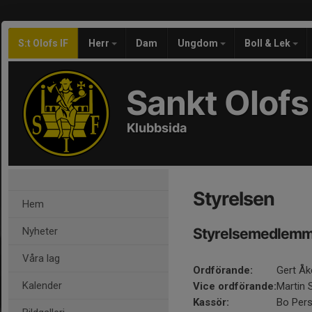
S:t Olofs IF
Herr
Dam
Ungdom
Boll & Lek
Sankt Olofs 
Klubbsida
Styrelsen
Hem
Nyheter
Styrelsemedlemma
Våra lag
Ordförande:
Gert Åk
Kalender
Vice ordförande:
Martin 
Kassör:
Bo Per