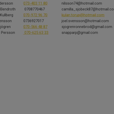
dersson
073-403 11 80
nilsson74@hotmail.com
 Bendroth
0708770467
camilla_sjobeck87@hotmail.c
Kullberg
070-972 96 70
kulan.torup@hotmail.com
vensson
0736927017
joel.svensson@hotmail.com
Sjögren
070-566 48 87
sjogrenronnebrod@gmail.com
Persson
070-625 63 33
snapparp@gmail.com