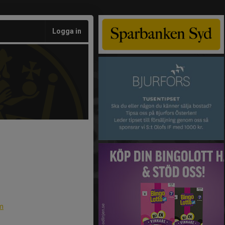
Logga in
m