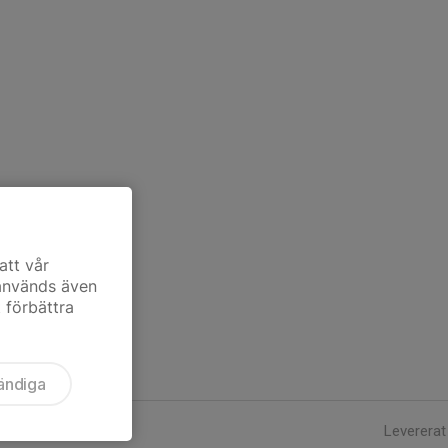
att vår
 används även
t förbättra
ändiga
Levererat