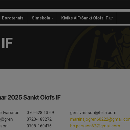
Bordtennis
Simskola
Kiviks AIF/Sankt Olofs IF
IF
r 2025 Sankt Olofs IF
e Ivarsson
070-628 13 69
gert.ivarsson@telia.com
Sjögren
0723-188272
martinsjogren60222@gmail.co
sson
0708-160476
bo.persson62@gmail.com