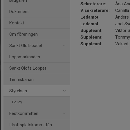
Bildgalleri
Sekreterare:
Åsa An
V.sekreterare:
Camilla
Dokument
Ledamot:
Anders 
Kontakt
Ledamot:
Joel S
Suppleant:
Viktor 
Om föreningen
Suppleant:
Tommy 
Suppleant:
Vakant
Sankt Olofsbadet
Loppmarknaden
Sankt Olofs Loppet
Tennisbanan
Styrelsen
Policy
Festkommittén
Idrottsplatskommittén