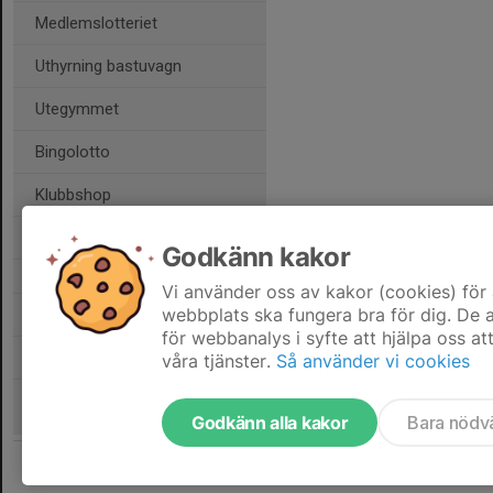
Medlemslotteriet
Uthyrning bastuvagn
Utegymmet
Bingolotto
Klubbshop
Bokskogstrailen
Godkänn kakor
Vi använder oss av kakor (cookies) för 
webbplats ska fungera bra för dig. De
Bli medlem
för webbanalys i syfte att hjälpa oss at
Twitter SIF
våra tjänster.
Så använder vi cookies
Godkänn alla kakor
Bara nödv
Tjäna pengar till föreningen