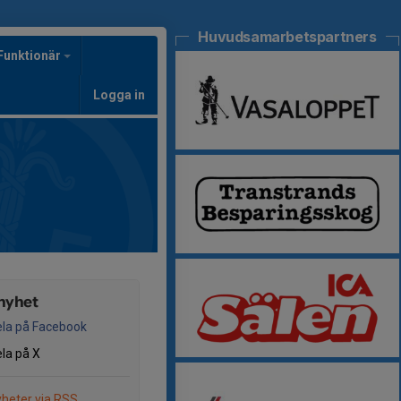
Huvudsamarbetspartners
Funktionär
Logga in
nyhet
la på Facebook
la på X
heter via RSS