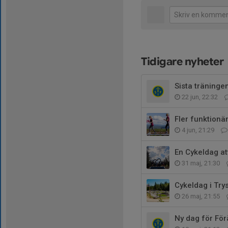
Tidigare nyheter
Sista träning
22 jun, 22:32
Fler funktionäre
4 jun, 21:29
En Cykeldag at
31 maj, 21:30
Cykeldag i Trys
26 maj, 21:55
Ny dag för För