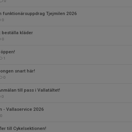
0
 funktionärsuppdrag Tjejmilen 2026
0
 beställa kläder
0
 öppen!
1
ongen snart här!
0
mälan till pass i Vallatältet!
0
 - Vallaservice 2026
0
ler till Cykelsektionen!