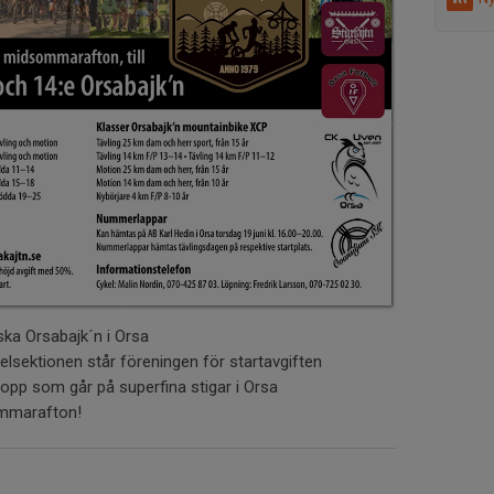
ka Orsabajk´n i Orsa
elsektionen står föreningen för startavgiften
lopp som går på superfina stigar i Orsa
ommarafton!