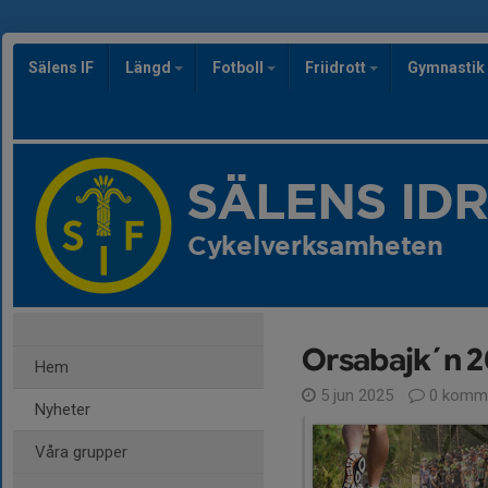
Sälens IF
Längd
Fotboll
Friidrott
Gymnastik
SÄLENS ID
Cykelverksamheten
Orsabajk´n 
Hem
5 jun 2025
0 komme
Nyheter
Våra grupper