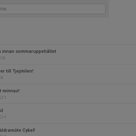
en innan sommaruppehållet
0
r till Tjejmilen!
0
t minnas!
1
il
1
äldramöte Cykel!