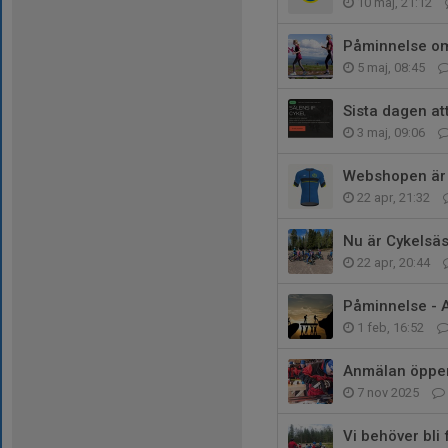
10 maj, 21:12
Påminnelse om
5 maj, 08:45
Sista dagen att
3 maj, 09:06
Webshopen är
22 apr, 21:32
Nu är Cykelsäs
22 apr, 20:44
Påminnelse - An
1 feb, 16:52
Anmälan öppen
7 nov 2025
Vi behöver bli f