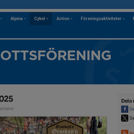
Alpina
Cykel
Action
Föreningsaktiviteter
ROTTSFÖRENING
2025
Dela 
ntarer
De
De
Ny