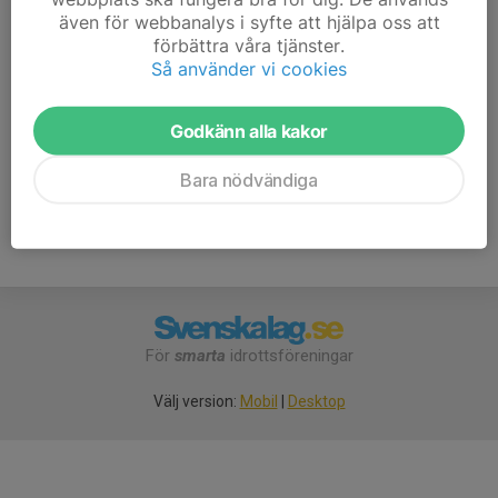
även för webbanalys i syfte att hjälpa oss att
robertmodeer@gmail.com
förbättra våra tjänster.
Isaac Sokolovic Persson
Så använder vi cookies
Ass. Tränare
0705253144, 0705879602
Godkänn alla kakor
072-714 15 60
isaacsokolovic@gmail.com
Bara nödvändiga
För
smarta
idrottsföreningar
Välj version:
Mobil
|
Desktop