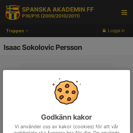
SPANSKA AKADEMIN FF
P16/P15 (2009/2010/2011)
Logga in
Truppen
Isaac Sokolovic Persson
Godkänn kakor
Vi använder oss av kakor (cookies) för att vår
webbplats ska fungera bra för dig. De används
Titel
Ass. Tränare