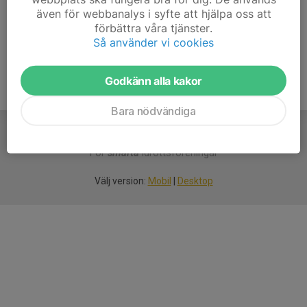
även för webbanalys i syfte att hjälpa oss att
Ålder
21 år
förbättra våra tjänster.
Så använder vi cookies
Godkänn alla kakor
Bara nödvändiga
För
smarta
idrottsföreningar
Välj version:
Mobil
|
Desktop