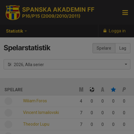
SPANSKA AKADEMIN FF
P16/P15 (2009/2010/2011)
Logga in
Statistik
Spelarstatistik
Spelare
Lag
2026, Alla serier
SPELARE
Wiliam Foros
4
0
0
0
0
Vincent Ismailovski
7
0
0
0
0
Theodor Lupu
7
0
0
0
0