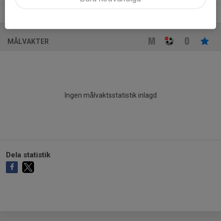
Abdin Moustafa
8
0
0
0
0
MÅLVAKTER
Ingen målvaktsstatistik inlagd
Dela statistik