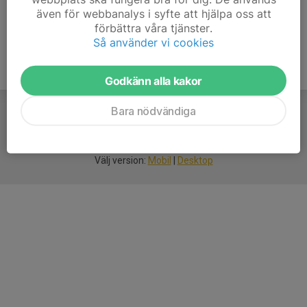
även för webbanalys i syfte att hjälpa oss att
förbättra våra tjänster.
Så använder vi cookies
Godkänn alla kakor
Bara nödvändiga
För
smarta
idrottsföreningar
Välj version:
Mobil
|
Desktop