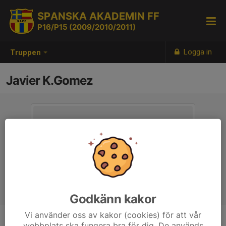
SPANSKA AKADEMIN FF
P16/P15 (2009/2010/2011)
Logga in
Truppen
Javier K.Gomez
Godkänn kakor
Vi använder oss av kakor (cookies) för att vår
webbplats ska fungera bra för dig. De används
Titel