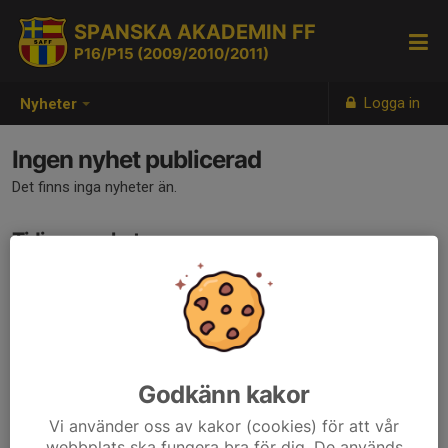
SPANSKA AKADEMIN FF
P16/P15 (2009/2010/2011)
Logga in
Nyheter
Ingen nyhet publicerad
Det finns inga nyheter än.
Tidigare nyheter
Det finns inga tidigare nyheter
Godkänn kakor
Vi använder oss av kakor (cookies) för att vår
webbplats ska fungera bra för dig. De används