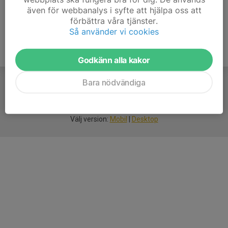
även för webbanalys i syfte att hjälpa oss att
förbättra våra tjänster.
Så använder vi cookies
Godkänn alla kakor
Bara nödvändiga
För
smarta
idrottsföreningar
Välj version:
Mobil
|
Desktop