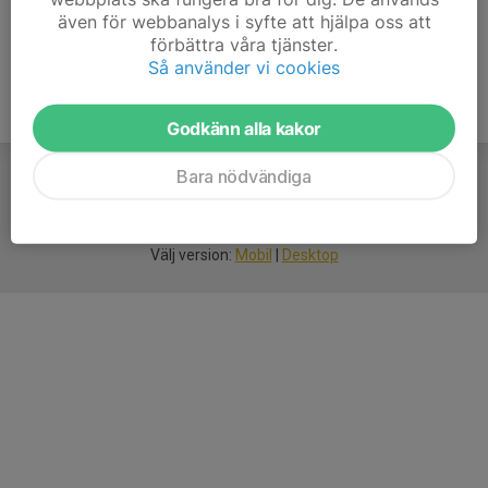
även för webbanalys i syfte att hjälpa oss att
förbättra våra tjänster.
Så använder vi cookies
Godkänn alla kakor
Bara nödvändiga
För
smarta
idrottsföreningar
Välj version:
Mobil
|
Desktop