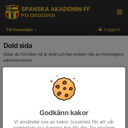
SPANSKA AKADEMIN FF
P13 (2012/2013)
Logga in
Till hemsidan
Dold sida
Sidan du försöker nå är dold och kan endast nås av föreningens
administratörer.
Godkänn kakor
Vi använder oss av kakor (cookies) för att vår
webbplats ska fungera bra för dig. De används