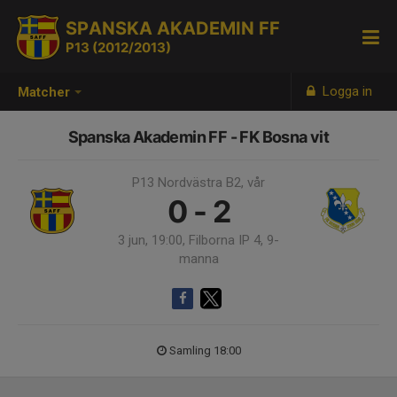
SPANSKA AKADEMIN FF
P13 (2012/2013)
Logga in
Matcher
Spanska Akademin FF - FK Bosna vit
P13 Nordvästra B2, vår
0 - 2
3 jun, 19:00, Filborna IP 4, 9-
manna
Samling 18:00