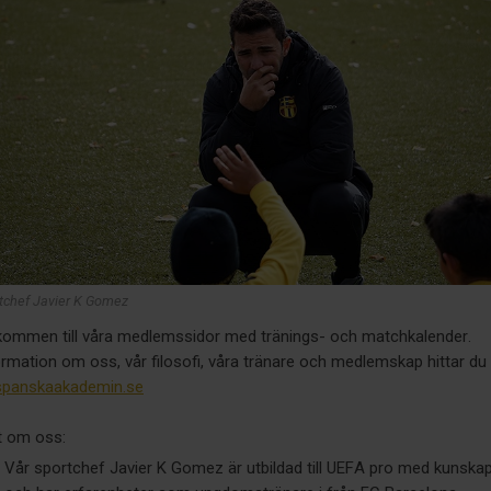
tchef Javier K Gomez
kommen till våra medlemssidor med tränings- och matchkalender.
ormation om oss, vår filosofi, våra tränare och medlemskap hittar du
spanskaakademin.se
t om oss:
Vår sportchef Javier K Gomez är utbildad till UEFA pro med kunska