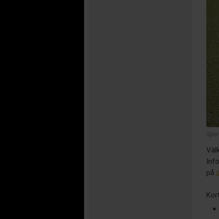
Spor
Väl
Inf
på
Kor