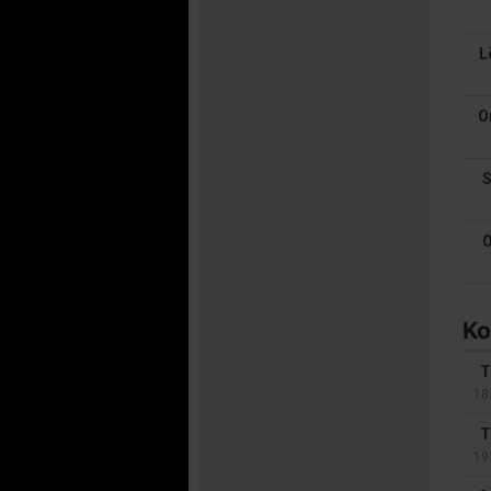
L
O
S
O
Ko
T
18
T
19