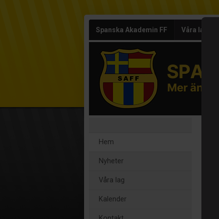
Spanska Akademin FF
Våra lag
SPAN
Mer än fo
V
Hem
Nyheter
Våra lag
Kalender
Kontakt