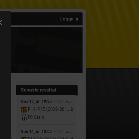
Logga in
Senaste resultat
Ons 17 jun 19:30
| P16 Nordvästra A, vår
P16/P15 (2009/2010/2011)
2
FC Stars
1
Sön 14 jun 13:00
| F13 Nordvästra A, vår