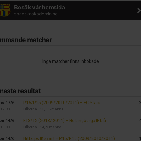
Besök vår hemsida
spanskaakademin.se
mmande matcher
Inga matcher finns inbokade
naste resultat
ns 17/6
P16/P15 (2009/2010/2011)
–
FC Stars
19:30
Filborna IP 1, 11-manna
ön 14/6
F13/12 (2013/ 2014)
–
Helsingborgs IF blå
13:00
Filborna IP 4, 9-manna
ön 14/6
Hittarps IK svart
–
P16/P15 (2009/2010/2011)