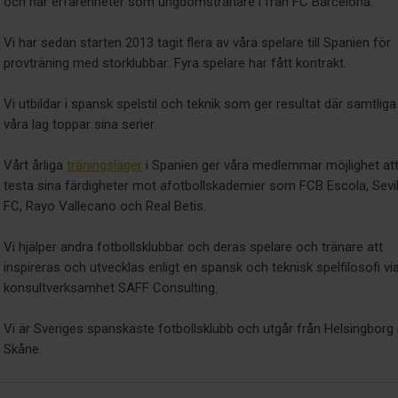
och har erfarenheter som ungdomstränare i från FC Barcelona.
Vi har sedan starten 2013 tagit flera av våra spelare till Spanien för
provträning med storklubbar. Fyra spelare har fått kontrakt.
Vi utbildar i spansk spelstil och teknik som ger resultat där samtliga
våra lag toppar sina serier.
Vårt årliga
träningsläger
i Spanien ger våra medlemmar möjlighet at
testa sina färdigheter mot afotbollskademier som FCB Escola, Sevil
FC, Rayo Vallecano och Real Betis.
Vi hjälper andra fotbollsklubbar och deras spelare och tränare att
inspireras och utvecklas enligt en spansk och teknisk spelfilosofi vi
konsultverksamhet SAFF Consulting
.
Vi är Sveriges spanskaste fotbollsklubb och utgår från Helsingborg 
Skåne.