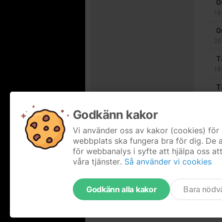
O
18
O
20
T
18
T
20
Godkänn kakor
T
18
Vi använder oss av kakor (cookies) för 
webbplats ska fungera bra för dig. De
Hel
för webbanalys i syfte att hjälpa oss at
våra tjänster.
Så använder vi cookies
Godkänn alla kakor
Bara nödv
Tjäna pengar till föreningen