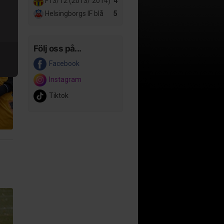
F13/12 (2013/ 2014)
4
Helsingborgs IF blå
5
Följ oss på...
Facebook
Instagram
Tiktok