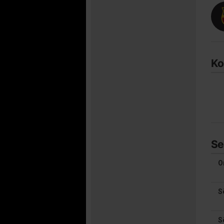
Ko
Se
O
S
S