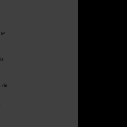
 av
t
la
a vår
i