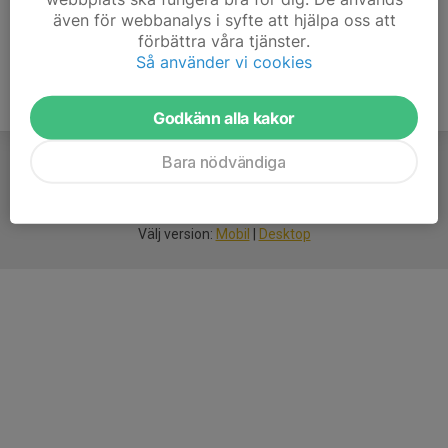
även för webbanalys i syfte att hjälpa oss att
förbättra våra tjänster.
Så använder vi cookies
Godkänn alla kakor
Bara nödvändiga
För
smarta
idrottsföreningar
Välj version:
Mobil
|
Desktop