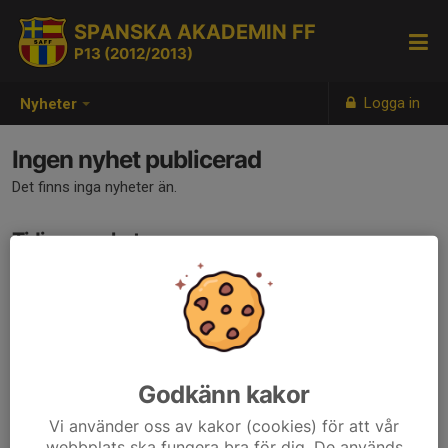
SPANSKA AKADEMIN FF
P13 (2012/2013)
Logga in
Nyheter
Ingen nyhet publicerad
Det finns inga nyheter än.
Tidigare nyheter
Det finns inga tidigare nyheter
Godkänn kakor
Vi använder oss av kakor (cookies) för att vår
webbplats ska fungera bra för dig. De används