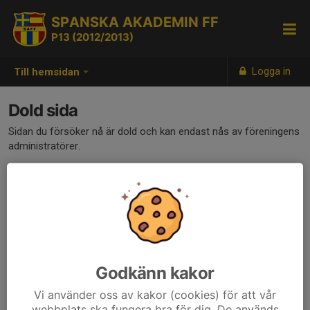
SPANSKA AKADEMIN FF
P13 (2012/2013)
Logga in
Till hemsidan
Dold sida
Sidan du försöker nå är dold och kan endast nås av föreningens
administratörer.
Godkänn kakor
Vi använder oss av kakor (cookies) för att vår
webbplats ska fungera bra för dig. De används