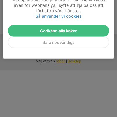
även för webbanalys i syfte att hjälpa oss att
förbättra våra tjänster.
Så använder vi cookies
Godkänn alla kakor
Bara nödvändiga
För
smarta
idrottsföreningar
Välj version:
Mobil
|
Desktop