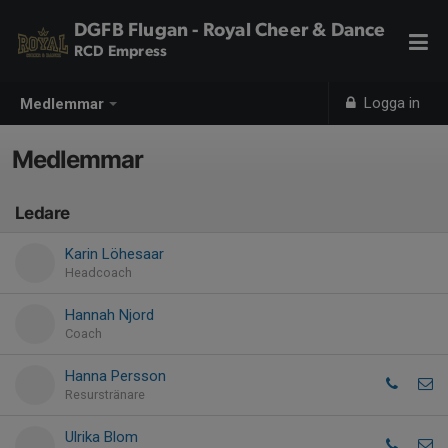
DGFB Flugan - Royal Cheer & Dance
RCD Empress
Logga in
Medlemmar
Medlemmar
Ledare
Karin Löhesaar
Headcoach
Hannah Njord
Coach
Hanna Persson
Resurstränare
Ulrika Blom