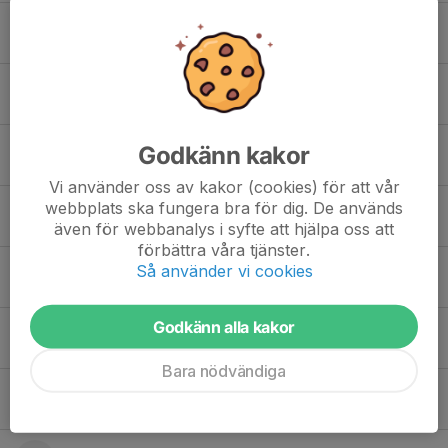
Aurela Sahiti
Doris Dahl
Godkänn kakor
Elin Svantesson
Vi använder oss av kakor (cookies) för att vår
webbplats ska fungera bra för dig. De används
Emelie Wiezell
även för webbanalys i syfte att hjälpa oss att
förbättra våra tjänster.
Så använder vi cookies
Enya Strömqvist
Godkänn alla kakor
Filippa Börjesson
Bara nödvändiga
Grace. Kahindo