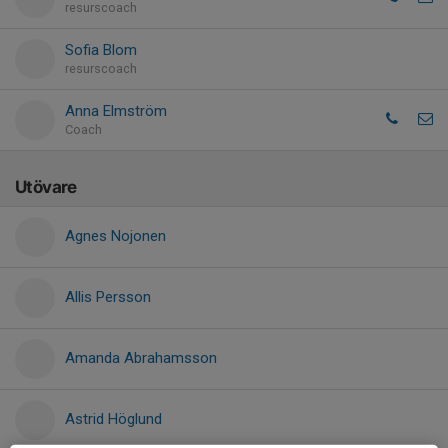
resurscoach
Sofia Blom
resurscoach
Anna Elmström
Coach
Utövare
Agnes Nojonen
Allis Persson
Amanda Abrahamsson
Astrid Höglund