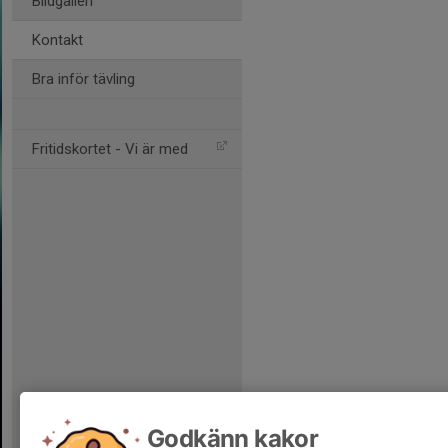
Bildgalleri
Kontakt
Bra inför tävling
Fritidskortet - Vi är med
Godkänn kakor