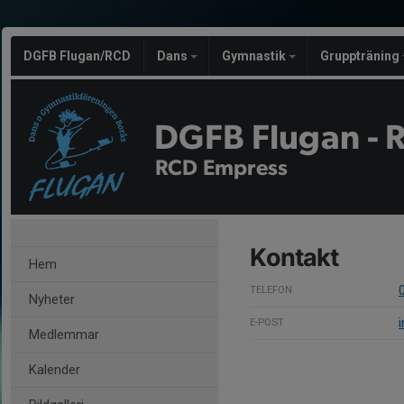
DGFB Flugan/RCD
Dans
Gymnastik
Gruppträning
DGFB Flugan - 
RCD Empress
Kontakt
Hem
TELEFON
Nyheter
E-POST
Medlemmar
Kalender