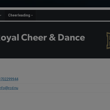
Cheerleading
Royal Cheer & Dance
0702299944
info@rcd.nu