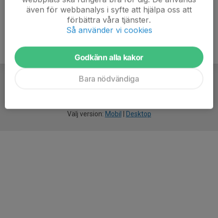
även för webbanalys i syfte att hjälpa oss att
förbättra våra tjänster.
Så använder vi cookies
Godkänn alla kakor
Bara nödvändiga
För
smarta
idrottsföreningar
Välj version:
Mobil
|
Desktop