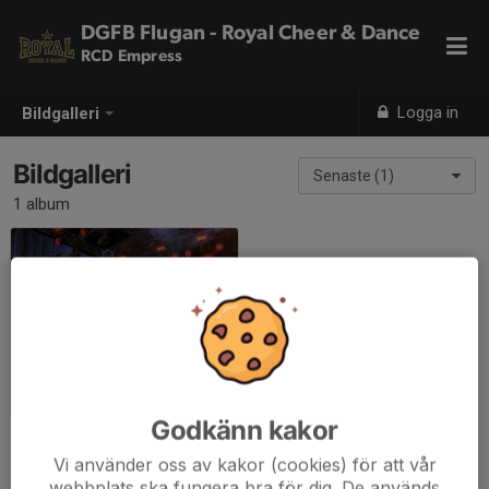
DGFB Flugan - Royal Cheer & Dance
RCD Empress
Logga in
Bildgalleri
Bildgalleri
Senaste (1)
1 album
Torsdagskväll i Borås 3/7-25
2025-07-03
|
22 st
Godkänn kakor
Vi använder oss av kakor (cookies) för att vår
webbplats ska fungera bra för dig. De används