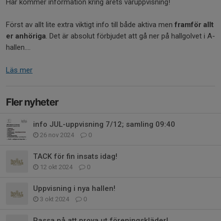
Här kommer information kring årets våruppvisning!
Först av allt lite extra viktigt info till både aktiva men
framför allt
er anhöriga
. Det är absolut förbjudet att gå ner på hallgolvet i A-
hallen....
Läs mer
Fler nyheter
info JUL-uppvisning 7/12; samling 09:40
26 nov 2024
0
TACK för fin insats idag!
12 okt 2024
0
Uppvisning i nya hallen!
3 okt 2024
0
Passa på att prova ut föreningskläder!