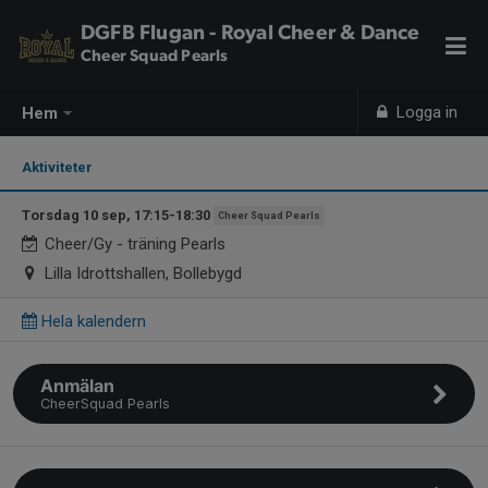
DGFB Flugan - Royal Cheer & Dance
Cheer Squad Pearls
Logga in
Hem
Aktiviteter
Torsdag 10 sep, 17:15-18:30
Cheer Squad Pearls
Cheer/Gy - träning Pearls
Lilla Idrottshallen, Bollebygd
Hela kalendern
Anmälan
CheerSquad Pearls