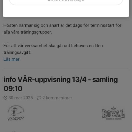
17 aug 2025
0 kommentarer
Hej alla som tillhör en eller flera av föreningens träningsgrupper!
Hösten närmar sig och snart är det dags för terminsstart för
alla våra träningsgrupper.
För att vår verksamhet ska gå runt behöves en liten
träningsavgift...
Läs mer
info VÅR-uppvisning 13/4 - samling
09:10
30 mar 2025
2 kommentarer