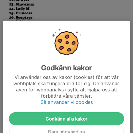
.
Hej alla i Pearls!
Godkänn kakor
Här kommer information kring årets juluppvisning!
Vi använder oss av kakor (cookies) för att vår
webbplats ska fungera bra för dig. De används
Först av allt lite extra viktigt info till både aktiva men
framför allt
även för webbanalys i syfte att hjälpa oss att
er anhöriga
. Det är absolut förbjudet att gå ner på hallgolvet i A-
förbättra våra tjänster.
hallen....
Så använder vi cookies
Läs mer
Godkänn alla kakor
Betalningsinformation
Bara nödvändiga