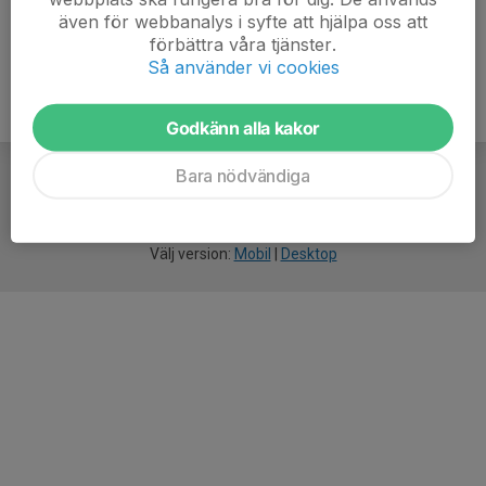
även för webbanalys i syfte att hjälpa oss att
förbättra våra tjänster.
Så använder vi cookies
Godkänn alla kakor
Bara nödvändiga
För
smarta
idrottsföreningar
Välj version:
Mobil
|
Desktop