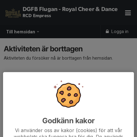
DGFB Flugan - Royal Cheer & Dance
RCD Empress
Logga in
Till hemsidan
Aktiviteten är borttagen
Aktiviteten du försöker nå är borttagen från hemsidan.
Godkänn kakor
Vi använder oss av kakor (cookies) för att vår
webbplats ska fungera bra för dig. De används