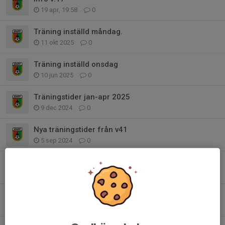
19 apr, 19:58
0
Träning inställd måndag.
11 okt 2025
0
Träning inställd onsdag
10 jun 2025
0
Träningstider jan-apr 2025
9 dec 2024
0
Nya träningstider från v41
5 sep 2024
0
Sommaruppehåll
25 jun 2024
0
Ingen träning 8/5
8 maj 2024
0