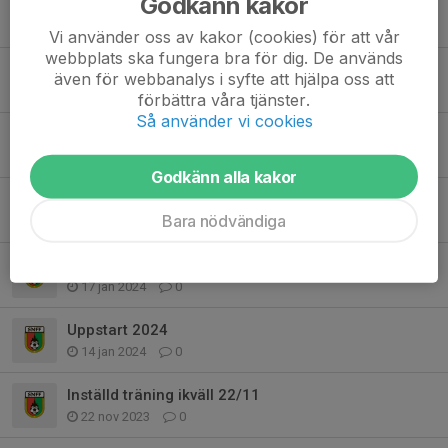
Godkänn kakor
Uppdaterad träningstid 1/5
29 apr 2024
0
Vi använder oss av kakor (cookies) för att vår
webbplats ska fungera bra för dig. De används
Träning som vanligt 3/4
även för webbanalys i syfte att hjälpa oss att
3 apr 2024
0
förbättra våra tjänster.
Så använder vi cookies
Påskledigt
27 mar 2024
0
Godkänn alla kakor
Ändring dagens träning
Bara nödvändiga
7 feb 2024
0
Inställd träning 17/1
17 jan 2024
0
Uppstart 2024
14 jan 2024
0
Inställd träning ikväll 22/11
22 nov 2023
0