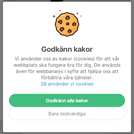
Godkänn kakor
Här hamnar automatiskt de senaste nyheterna på hemsidan. För
Vi använder oss av kakor (cookies) för att vår
att kunna börja administrera hemsidan loggar du in högst upp till
webbplats ska fungera bra för dig. De används
höger.
även för webbanalys i syfte att hjälpa oss att
förbättra våra tjänster.
/Svenskalag.se
Så använder vi cookies
Godkänn alla kakor
Bara nödvändiga