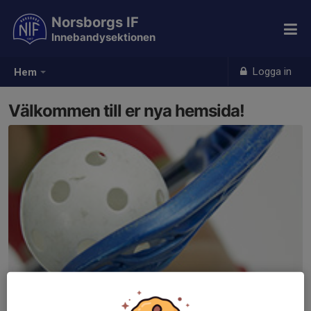
Norsborgs IF
Innebandysektionen
Logga in
Hem
Välkommen till er nya hemsida!