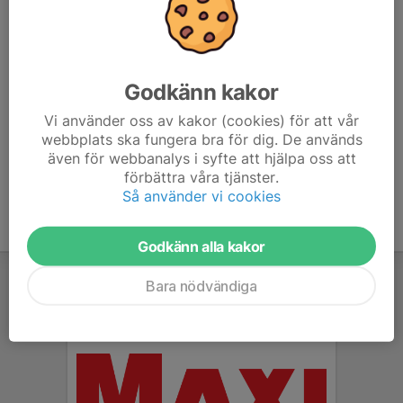
Här hamnar automatiskt de senaste nyheterna på hemsidan. För
att kunna börja administrera hemsidan loggar du in högst upp till
höger.
Godkänn kakor
Vi använder oss av kakor (cookies) för att vår
/Svenskalag.se
webbplats ska fungera bra för dig. De används
även för webbanalys i syfte att hjälpa oss att
förbättra våra tjänster.
Så använder vi cookies
Godkänn alla kakor
Bara nödvändiga