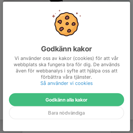
Godkänn kakor
Här hamnar automatiskt de senaste nyheterna på hemsidan. För
Vi använder oss av kakor (cookies) för att vår
att kunna börja administrera hemsidan loggar du in högst upp till
webbplats ska fungera bra för dig. De används
höger.
även för webbanalys i syfte att hjälpa oss att
förbättra våra tjänster.
/Svenskalag.se
Så använder vi cookies
Godkänn alla kakor
Bara nödvändiga