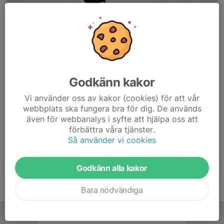
Godkänn kakor
Här hamnar automatiskt de senaste nyheterna på hemsidan. För
Vi använder oss av kakor (cookies) för att vår
att kunna börja administrera hemsidan loggar du in högst upp till
webbplats ska fungera bra för dig. De används
höger.
även för webbanalys i syfte att hjälpa oss att
förbättra våra tjänster.
/Svenskalag.se
Så använder vi cookies
Godkänn alla kakor
Bara nödvändiga