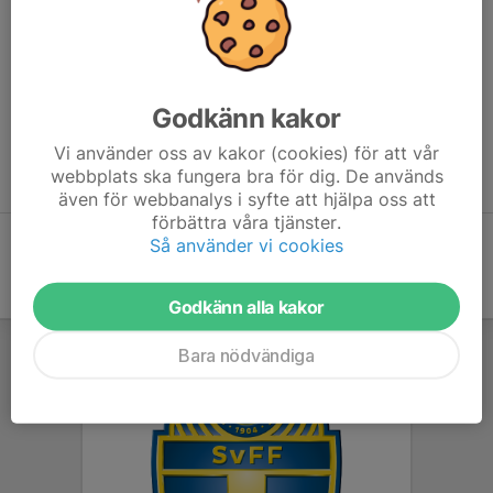
Tycker Du att fotboll är bland det roligaste som finns?!
Vill Du spela på en bra nivå med två träningar i Fotbollshallen på
Brunna IP, och en match i veckan, hör av Dig till oss, vi söker
flera spelare!
Kontakta oss, registrera Dig direkt på hemsidan, eller via
Godkänn kakor
kansli@norsborgsif.se så att Du snabbt kan komma och
Vi använder oss av kakor (cookies) för att vår
provträna, innan höstsäsongen börjar!
webbplats ska fungera bra för dig. De används
Kom med, i vårt härliga P2014 lag!!! 👊🏼
även för webbanalys i syfte att hjälpa oss att
förbättra våra tjänster.
Så använder vi cookies
Godkänn alla kakor
Bara nödvändiga