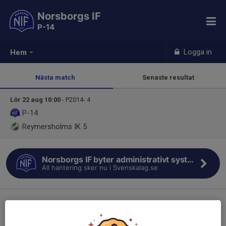
Norsborgs IF
P-14
Logga in
Hem
Nästa match
Senaste resultat
Lör 22 aug 10:00
- P2014- 4
P-14
Reymersholms IK 5
Norsborgs IF byter administrativt system
All hantering sker nu i Svenskalag.se
Välkommen till P2014’s sida!